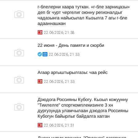
г-блелерни хаара туткан. «г-бле зарницазы»
деп бг чурт чергелиг оюнну регионалдыг
чадазынга найысылал Кызылга 7 агы г-бле
адааннашкан
22.06.2026, 21:38
22 июня - День памяти и скорби
22.06.2026, 21:33
Агаар аргыштырылгазы: чаа рейс
22.06.2026, 21:33
Дзюдога Россияны Кубогу. Кызыл кожуунну
"Тиилелге" спорткомплекизинге 3 хн
дургузунда уламчылаан дзюдога Россияны
Кубогун байырлыг байдалга хагган
22.06.2026, 21:31