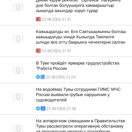
Днеки чурум рекчизи. "Орленок" лагеринге
дне болган болуушкунга хамаарыштыр
хыналда ажылдар чоруп турар
22.06.2026, 21:31
Кажыыдалды хн. Бгн Сактыышкынны болгаш
кажыыдалды хннде Кызылда Тиилелге
шлнде мге отту баарынга чечектерни салган
22.06.2026, 21:31
В Туве пройдёт ярмарка трудоустройства
"Работа России
22.06.2026, 21:23
На водоёмах Тувы сотрудники ГИМС МЧС
России выявили грубые нарушения у
судоводителей
22.06.2026, 21:06
На аппаратном совещании в Правительстве
Тувы рассмотрели оперативную обстановку
за прошедшую неделю с подробным