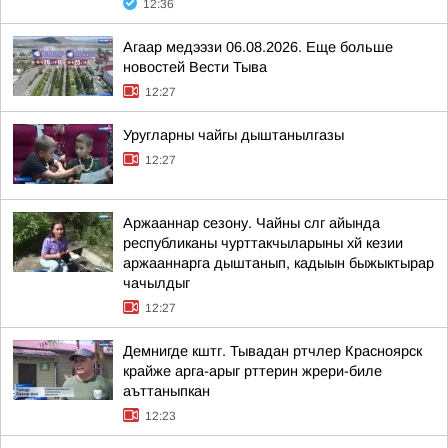
12:36
Агаар медээзи 06.08.2026. Еще больше
новостей Вести Тыва
12:27
Уругларны чайгы дыштанылгазы
12:27
Аржааннар сезону. Чайны слг айында
республиканы чурттакчыларыны хй кезии
аржааннарга дыштанып, кадыын быжыктырар
чачылдыг
12:27
Демнигде кштг. Тывадан ртчлер Красноярск
крайже арга-арыг рттерин жрери-биле
аъттаныпкан
12:23