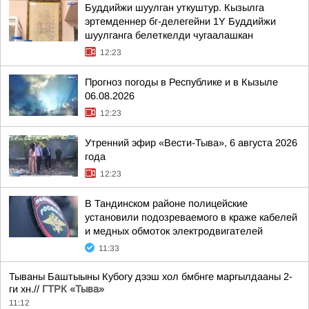
Буддийжи шуулган уткуштур. Кызылга
эртемденнер бг-делегейни 1Y Буддийжи
шуулганга белеткелди чугаалашкан
12:23
Прогноз погоды в Республике и в Кызыле
06.08.2026
12:23
Утренний эфир «Вести-Тыва», 6 августа 2026
года
12:23
В Тандинском районе полицейские
установили подозреваемого в краже кабелей
и медных обмоток электродвигателей
11:33
Тываны Баштыыны Кубогу дээш хол бмбнге маргылдааны 2-
ги хн.//
ГТРК «Тыва»
11:12