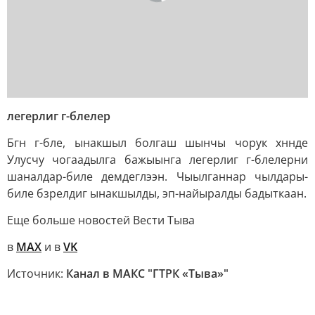
легерлиг г-блелер
Бгн г-бле, ынакшыл болгаш шынчы чорук хннде
Улусчу чогаадылга бажыынга легерлиг г-блелерни
шаналдар-биле демдеглээн. Чыылганнар чылдары-
биле бзрелдиг ынакшылды, эп-найыралды бадыткаан.
Еще больше новостей Вести Тыва
в
MAX
и в
VK
Источник:
Канал в МАКС "ГТРК «Тыва»"