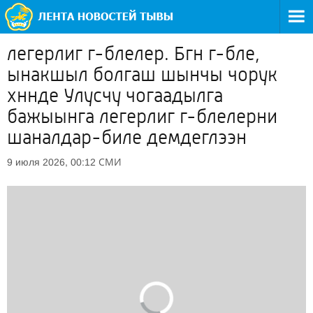
легерлиг г-блелер. Бгн г-бле,
ынакшыл болгаш шынчы чорук
хннде Улусчу чогаадылга
бажыынга легерлиг г-блелерни
шаналдар-биле демдеглээн
СМИ
9 июля 2026, 00:12