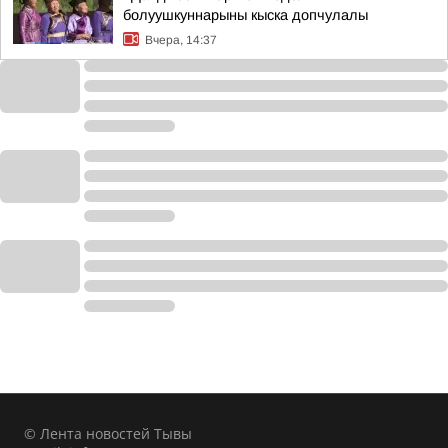
болуушкуннарыны кыска допчулалы
Вчера, 14:37
© Лента новостей Тывы