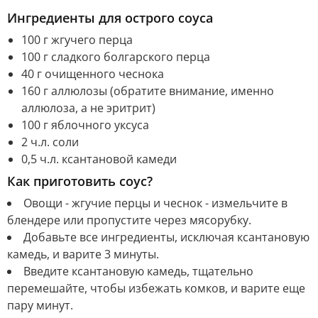
Ингредиенты для острого соуса
100 г жгучего перца
100 г сладкого болгарского перца
40 г очищенного чеснока
160 г аллюлозы (обратите внимание, именно
аллюлоза, а не эритрит)
100 г яблочного уксуса
2 ч.л. соли
0,5 ч.л. ксантановой камеди
Как приготовить соус?
Овощи - жгучие перцы и чеснок - измельчите в
блендере или пропустите через мясорубку.
Добавьте все ингредиенты, исключая ксантановую
камедь, и варите 3 минуты.
Введите ксантановую камедь, тщательно
перемешайте, чтобы избежать комков, и варите еще
пару минут.