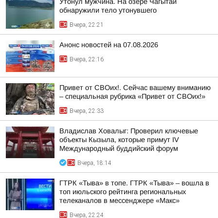
Утонул мужчина. На озере Чагытай
обнаружили тело утонувшего
Вчера, 22:21
Анонс новостей на 07.08.2026
Вчера, 22:16
Привет от СВОих!. Сейчас вашему вниманию
– специальная рубрика «Привет от СВОих!»
Вчера, 22:33
Владислав Ховалыг: Проверил ключевые
объекты Кызыла, которые примут IV
Международный буддийский форум
Вчера, 18:14
ГТРК «Тыва» в топе. ГТРК «Тыва» – вошла в
топ июльского рейтинга региональных
телеканалов в мессенджере «Макс»
Вчера, 22:24