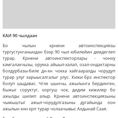
КАИ 90 чылдаан
Бо чылын крнени автоинспекциязы
тургустунганындан бээр 90 чыл юбилейин демдеглеп
турар. Крнени автоинспекторлары - чонну
камгалакчызы, орукка айыыл-халап, озал-ондактарны
болдурбазы-биле дн-хн чокка хайгааралды чорудуп
турар улуг харыысалгалыг улус. Кижи брз инспектор
болуп шыдавас. Чгле шынчы, ажылынга бердинген,
быжыг соруктуг, коргуш чок, дидим кижилер бо
ажылды шилип алыр. Крнени автоинспекциязыны
чымыштыг ажыл-чорудулгазыны дугайында оон
ажылын хнн крп турар чолаачывыс Алдынай Саая.