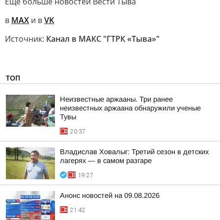
Еще больше новостей Вести Тыва
в
MAX
и в
VK
Источник:
Канал в МАКС "ГТРК «Тыва»"
ТОП
Неизвестные аржааны. Три ранее
неизвестных аржаана обнаружили ученые
Тувы
20:37
Владислав Ховалыг: Третий сезон в детских
лагерях — в самом разгаре
19:27
Анонс новостей на 09.08.2026
21:42