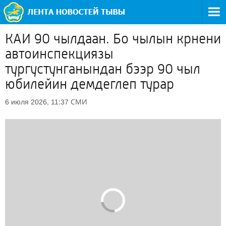
КАИ 90 чылдаан. Бо чылын крнени
автоинспекциязы
тургустунганындан бээр 90 чыл
юбилейин демдеглеп турар
СМИ
6 июля 2026, 11:37