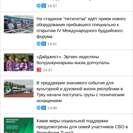
15:57
На стадионе "пятилетка" идёт прием нового
оборудования прибывшего специально к
открытию IV Международного буддийского
форума
14:51
«Дайджест». Эрткен неделяны
болуушкуннарыны кыска допчулалы
14:37
В преддверии значимого события для
культурной и духовной жизни республики в
Туву начали поступать грузы с техническим
оснащением
14:06
Какие меры социальной поддержки
предусмотрены для семей участников СВО в
Республике Тыва?