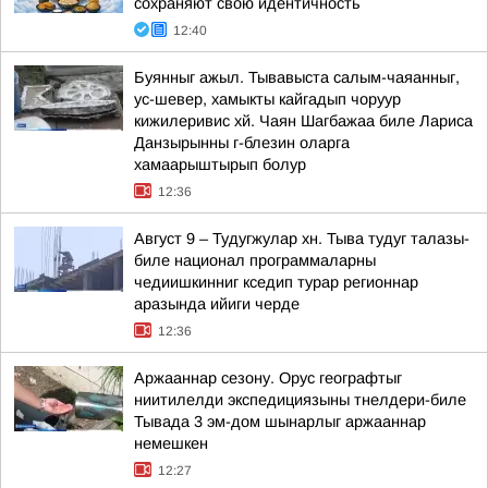
сохраняют свою идентичность
12:40
Буянныг ажыл. Тывавыста салым-чаяанныг,
ус-шевер, хамыкты кайгадып чоруур
кижилеривис хй. Чаян Шагбажаа биле Лариса
Данзырынны г-блезин оларга
хамаарыштырып болур
12:36
Август 9 – Тудугжулар хн. Тыва тудуг талазы-
биле национал программаларны
чедиишкинниг кседип турар регионнар
аразында ийиги черде
12:36
Аржааннар сезону. Орус географтыг
ниитилелди экспедициязыны тнелдери-биле
Тывада 3 эм-дом шынарлыг аржааннар
немешкен
12:27