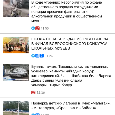
В ходе утренних мероприятий по охране
общественного порядка сотрудниками
полиции пресечен факт распития
алкогольной продукции в общественном
месте
11:55
ШКОЛА СЕЛА БЕРТ-ДАГ ИЗ ТУВЫ ВЫШЛА
В ФИНАЛ ВСЕРОССИЙСКОГО КОНКУРСА
ШКОЛЬНЫХ МУЗЕЕВ
11:24
Буянныг ажыл. Тывавыста салым-чаяанныг,
ус-шевер, хамыкты кайгадып чоруур
кижилеривис хй. Чаян Шагбажаа биле Лариса
Данзырынны г-блезин оларга
хамаарыштырып болур
12:36
Проверка детских лагерей в Туве: «Чагытай»,
«Металлург», «Орленок» и «Байлак»