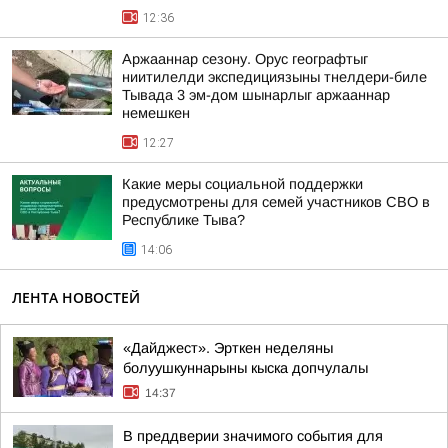
12:36
Аржааннар сезону. Орус географтыг
ниитилелди экспедициязыны тнелдери-биле
Тывада 3 эм-дом шынарлыг аржааннар
немешкен
12:27
Какие меры социальной поддержки
предусмотрены для семей участников СВО в
Республике Тыва?
14:06
ЛЕНТА НОВОСТЕЙ
«Дайджест». Эрткен неделяны
болуушкуннарыны кыска допчулалы
14:37
В преддверии значимого события для