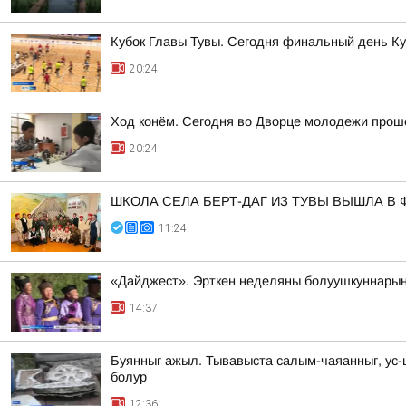
Кубок Главы Тувы. Сегодня финальный день К
20:24
Ход конём. Сегодня во Дворце молодежи прош
20:24
ШКОЛА СЕЛА БЕРТ-ДАГ ИЗ ТУВЫ ВЫШЛА 
11:24
«Дайджест». Эрткен неделяны болуушкуннары
14:37
Буянныг ажыл. Тывавыста салым-чаяанныг, ус
болур
12:36