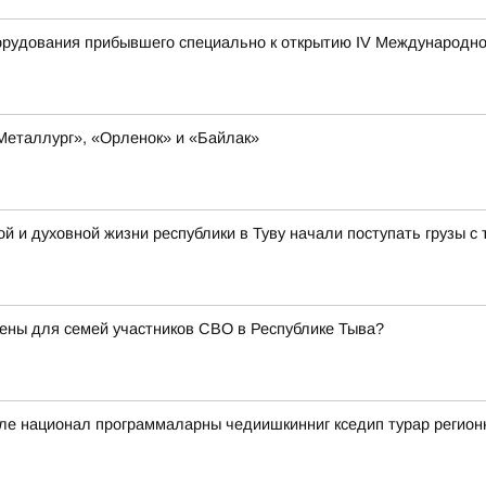
борудования прибывшего специально к открытию IV Международн
«Металлург», «Орленок» и «Байлак»
й и духовной жизни республики в Туву начали поступать грузы 
ены для семей участников СВО в Республике Тыва?
биле национал программаларны чедиишкинниг кседип турар регио