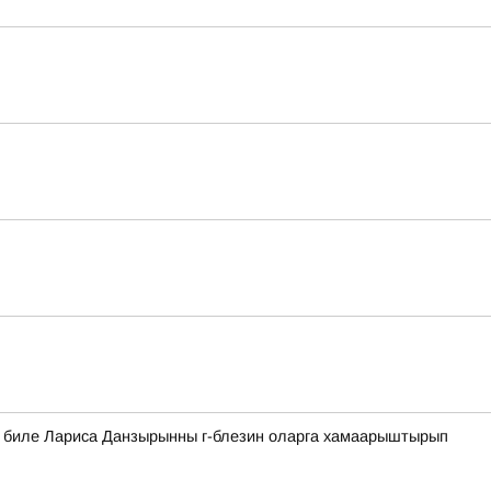
а биле Лариса Данзырынны г-блезин оларга хамаарыштырып