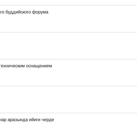
ого буддийского форума
с техническим оснащением
ннар аразында ийиги черде