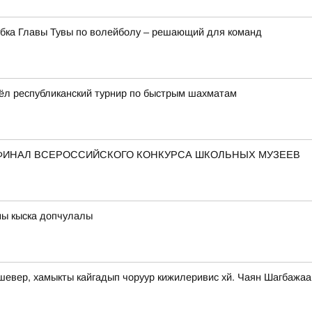
убка Главы Тувы по волейболу – решающий для команд
ёл республиканский турнир по быстрым шахматам
В ФИНАЛ ВСЕРОССИЙСКОГО КОНКУРСА ШКОЛЬНЫХ МУЗЕЕВ
ны кыска допчулалы
-шевер, хамыкты кайгадып чоруур кижилеривис хй. Чаян Шагбажа