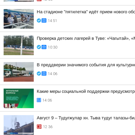
На стадионе "пятилетка" идёт прием нового о
14:51
Проверка детских лагерей в Туве: «Чагытай», 
10:30
В преддверии значимого события для культурно
14:06
Какие меры социальной поддержки предусмотр
14:06
Август 9 – Тудугжулар хн. Тыва тудуг талазы-
12:36