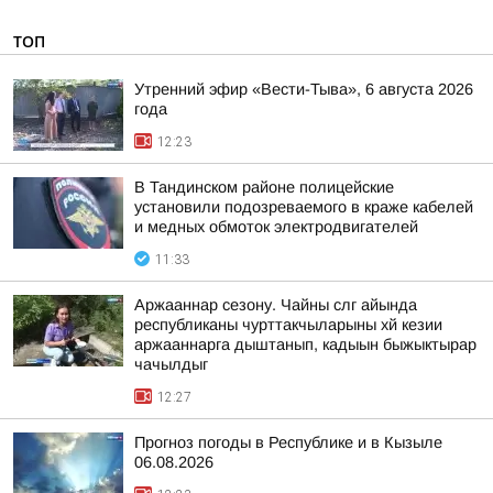
ТОП
Утренний эфир «Вести-Тыва», 6 августа 2026
года
12:23
В Тандинском районе полицейские
установили подозреваемого в краже кабелей
и медных обмоток электродвигателей
11:33
Аржааннар сезону. Чайны слг айында
республиканы чурттакчыларыны хй кезии
аржааннарга дыштанып, кадыын быжыктырар
чачылдыг
12:27
Прогноз погоды в Республике и в Кызыле
06.08.2026