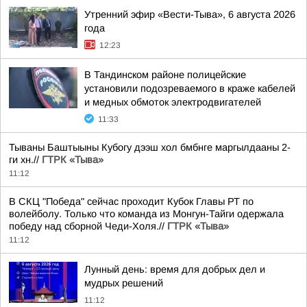
Утренний эфир «Вести-Тыва», 6 августа 2026
года
12:23
В Тандинском районе полицейские
установили подозреваемого в краже кабелей
и медных обмоток электродвигателей
11:33
Тываны Баштыыны Кубогу дээш хол бмбнге маргылдааны 2-
ги хн.//
ГТРК «Тыва»
11:12
В СКЦ "Победа" сейчас проходит Кубок Главы РТ по
волейболу. Только что команда из Монгун-Тайги одержала
победу над сборной Чеди-Холя.//
ГТРК «Тыва»
11:12
Лунный день: время для добрых дел и
мудрых решений
11:12