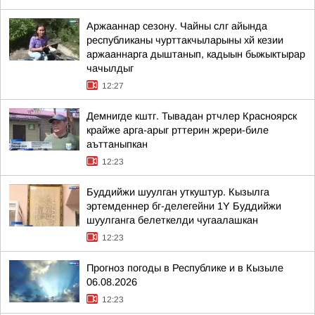
Аржааннар сезону. Чайны слг айында
республиканы чурттакчыларыны хй кезии
аржааннарга дыштанып, кадыын быжыктырар
чачылдыг
12:27
Демнигде кштг. Тывадан ртчлер Красноярск
крайже арга-арыг рттерин жрери-биле
аъттаныпкан
12:23
Буддийжи шуулган уткуштур. Кызылга
эртемденнер бг-делегейни 1Y Буддийжи
шуулганга белеткелди чугаалашкан
12:23
Прогноз погоды в Республике и в Кызыле
06.08.2026
12:23