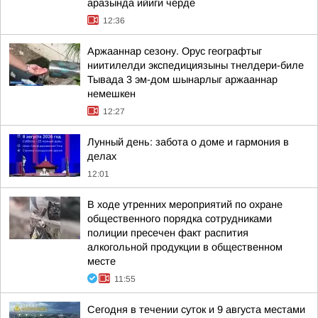
аразында ийиги черде
12:36
Аржааннар сезону. Орус географтыг
ниитилелди экспедициязыны тнелдери-биле
Тывада 3 эм-дом шынарлыг аржааннар
немешкен
12:27
Лунный день: забота о доме и гармония в
делах
12:01
В ходе утренних мероприятий по охране
общественного порядка сотрудниками
полиции пресечен факт распития
алкогольной продукции в общественном
месте
11:55
Сегодня в течении суток и 9 августа местами