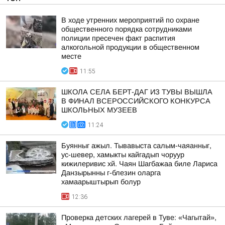
В ходе утренних мероприятий по охране
общественного порядка сотрудниками
полиции пресечен факт распития
алкогольной продукции в общественном
месте
11:55
ШКОЛА СЕЛА БЕРТ-ДАГ ИЗ ТУВЫ ВЫШЛА
В ФИНАЛ ВСЕРОССИЙСКОГО КОНКУРСА
ШКОЛЬНЫХ МУЗЕЕВ
11:24
Буянныг ажыл. Тывавыста салым-чаяанныг,
ус-шевер, хамыкты кайгадып чоруур
кижилеривис хй. Чаян Шагбажаа биле Лариса
Данзырынны г-блезин оларга
хамаарыштырып болур
12:36
Проверка детских лагерей в Туве: «Чагытай»,