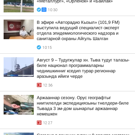
«Металлург», «Орленок» и «Байлак»
10:30
В эфире «Авторадио Кызыл» (101,9 FM)
выступила ведущий специалист-эксперт
отдела эпидемиологического надзора и
санитарной охраны Айгуль Шалган
10:15
Август 9 – Тудугжулар хн. Тыва тудуг талазы-
биле национал программаларны
чедиишкинниг кседип турар регионнар
аразында ийиги черде
12:36
Аржааннар сезону. Орус географтыг
ниитилелди экспедициязыны тнелдери-биле
Тывада 3 эм-дом шынарлыг аржааннар
немешкен
12:27