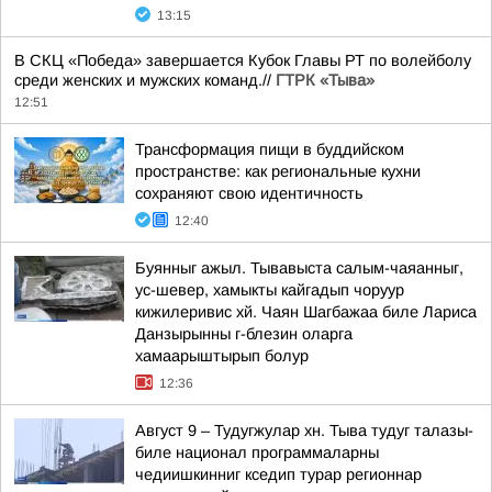
13:15
В СКЦ «Победа» завершается Кубок Главы РТ по волейболу
среди женских и мужских команд.//
ГТРК «Тыва»
12:51
Трансформация пищи в буддийском
пространстве: как региональные кухни
сохраняют свою идентичность
12:40
Буянныг ажыл. Тывавыста салым-чаяанныг,
ус-шевер, хамыкты кайгадып чоруур
кижилеривис хй. Чаян Шагбажаа биле Лариса
Данзырынны г-блезин оларга
хамаарыштырып болур
12:36
Август 9 – Тудугжулар хн. Тыва тудуг талазы-
биле национал программаларны
чедиишкинниг кседип турар регионнар