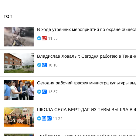
ТОП
В ходе утренних мероприятий по охране общес
11:55
Владислав Ховалыг: Сегодня работаю в Танди
18:18
Сегодня рабочий график министра культуры вы
15:57
ШКОЛА СЕЛА БЕРТ-ДАГ ИЗ ТУВЫ ВЫШЛА 
11:24