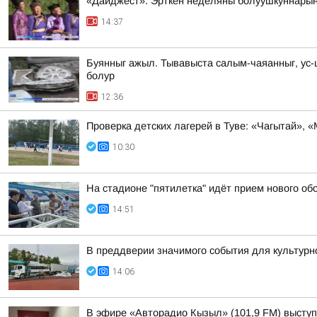
«Дайджест». Эрткен неделяны болуушкуннары
14:37
Буянныг ажыл. Тывавыста салым-чаяанныг, ус
болур
12:36
Проверка детских лагерей в Туве: «Чагытай», 
10:30
На стадионе "пятилетка" идёт прием нового о
14:51
В преддверии значимого события для культурно
14:06
В эфире «Авторадио Кызыл» (101,9 FM) выступ