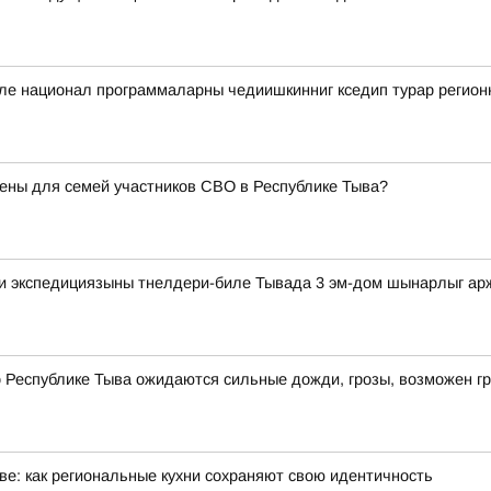
биле национал программаларны чедиишкинниг кседип турар регио
ены для семей участников СВО в Республике Тыва?
ди экспедициязыны тнелдери-биле Тывада 3 эм-дом шынарлыг а
по Республике Тыва ожидаются сильные дожди, грозы, возможен г
е: как региональные кухни сохраняют свою идентичность