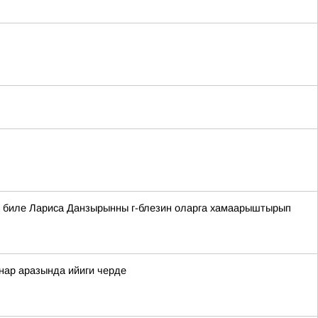
аа биле Лариса Данзырынны г-блезин оларга хамаарыштырып
ннар аразында ийиги черде