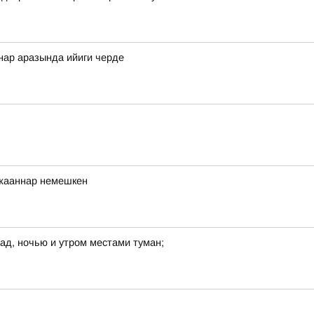
ннар аразында ийиги черде
ржааннар немешкен
рад, ночью и утром местами туман;