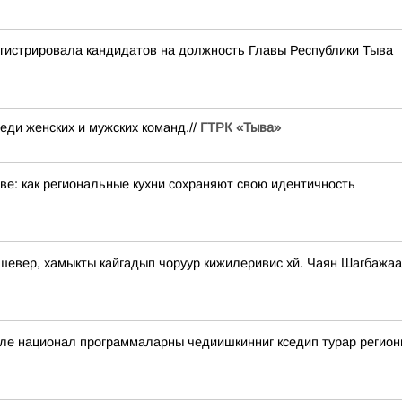
гистрировала кандидатов на должность Главы Республики Тыва
ди женских и мужских команд.//
ГТРК «Тыва»
е: как региональные кухни сохраняют свою идентичность
-шевер, хамыкты кайгадып чоруур кижилеривис хй. Чаян Шагбаж
биле национал программаларны чедиишкинниг кседип турар регио