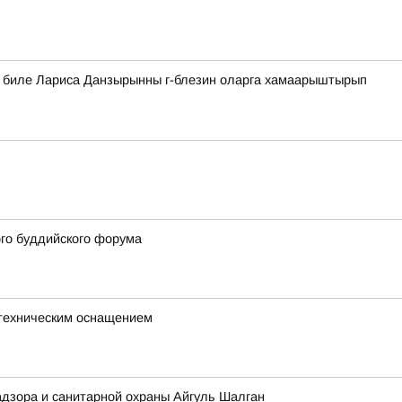
а биле Лариса Данзырынны г-блезин оларга хамаарыштырып
ого буддийского форума
с техническим оснащением
адзора и санитарной охраны Айгуль Шалган