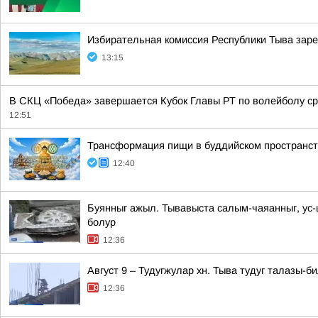
Избирательная комиссия Республики Тыва заре
13:15
В СКЦ «Победа» завершается Кубок Главы РТ по волейболу сре
12:51
Трансформация пищи в буддийском пространств
12:40
Буянныг ажыл. Тывавыста салым-чаяанныг, ус
болур
12:36
Август 9 – Тудугжулар хн. Тыва тудуг талазы-
12:36