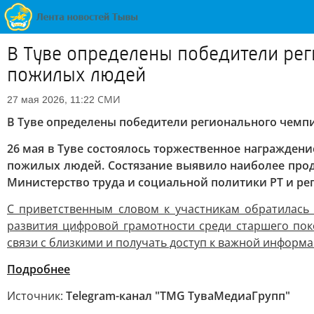
В Туве определены победители ре
пожилых людей
СМИ
27 мая 2026, 11:22
В Туве определены победители регионального чем
26 мая в Туве состоялось торжественное награжден
пожилых людей. Состязание выявило наиболее про
Министерство труда и социальной политики РТ и ре
С приветственным словом к участникам обратилась
развития цифровой грамотности среди старшего пок
связи с близкими и получать доступ к важной информа
Подробнее
Источник:
Telegram-канал "TMG ТуваМедиаГрупп"