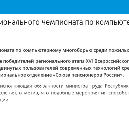
гионального чемпионата по компью
пионата по компьютерному многоборью среди пожилы
ие победителей регионального этапа XVI Всероссийс
двинутых пользователей современных технологий сре
гиональное отделение «Союза пенсионеров России».
 исполняющая обязанности министра труда Республик
оления, отметив, что подобные мероприятия способст
ции.