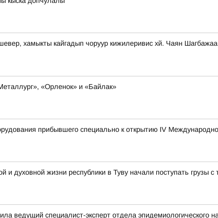
ны кыска допчулалы
-шевер, хамыкты кайгадып чоруур кижилеривис хй. Чаян Шагбажа
«Металлург», «Орленок» и «Байлак»
борудования прибывшего специально к открытию IV Международн
й и духовной жизни республики в Туву начали поступать грузы 
ила ведущий специалист-эксперт отдела эпидемиологического н