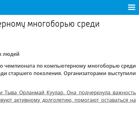
терному многоборью среди
х людей
кого чемпионата по компьютерному многоборью среди
ди старшего поколения. Организаторами выступили
и Тыва Орланмай Куулар. Она подчеркнула важность
вуют активному долголетию, помогают оставаться на