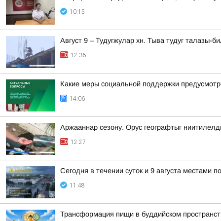
10:15
Август 9 – Тудугжулар хн. Тыва тудуг талазы-
12:36
Какие меры социальной поддержки предусмотр
14:06
Аржааннар сезону. Орус географтыг ниитилел
12:27
Сегодня в течении суток и 9 августа местами 
11:48
Трансформация пищи в буддийском пространств