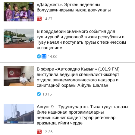
«Дайджест». Эрткен неделяны
болуушкуннарыны кыска допчулалы
14:37
В преддверии значимого события для
культурной и духовной жизни республики в
Туву начали поступать грузы с техническим
оснащением
14:06
В эфире «Авторадио Кызыл» (101,9 FM)
выступила ведущий специалист-эксперт
отдела эпидемиологического надзора и
санитарной охраны Айгуль Шалган
10:15
Август 9 – Тудугжулар хн. Тыва тудуг талазы-
биле национал программаларны
чедиишкинниг кседип турар регионнар
аразында ийиги черде
12:36