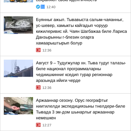
12:40
Буянныг ажыл. Тывавыста салым-чаяанныг,
ус-шевер, хамыкты кайгадып чоруур
кижилеривис хй. Чаян Шагбажаа биле Лариса
Данзырынны г-блезин оларга
хамаарыштырып болур
12:36
Август 9 – Тудугжулар хн. Тыва тудуг талазы-
биле национал программаларны
чедиишкинниг кседип турар регионнар
аразында ийиги черде
12:36
Аржааннар сезону. Орус географтыг
ниитилелди экспедициязыны тнелдери-биле
Тывада 3 эм-дом шынарлыг аржааннар
немешкен
12:27