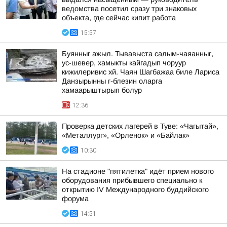
ведомства посетил сразу три знаковых
объекта, где сейчас кипит работа
15:57
Буянныг ажыл. Тывавыста салым-чаяанныг,
ус-шевер, хамыкты кайгадып чоруур
кижилеривис хй. Чаян Шагбажаа биле Лариса
Данзырынны г-блезин оларга
хамаарыштырып болур
12:36
Проверка детских лагерей в Туве: «Чагытай»,
«Металлург», «Орленок» и «Байлак»
10:30
На стадионе "пятилетка" идёт прием нового
оборудования прибывшего специально к
открытию IV Международного буддийского
форума
14:51