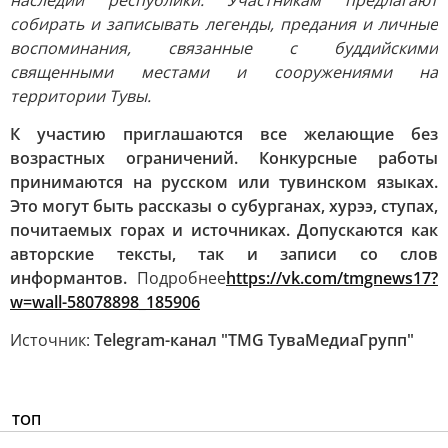
наследии республики. Участникам предлагают
собирать и записывать легенды, предания и личные
воспоминания, связанные с буддийскими
священными местами и сооружениями на
территории Тувы.
К участию приглашаются все желающие без
возрастных ограничений. Конкурсные работы
принимаются на русском или тувинском языках.
Это могут быть рассказы о субурганах, хурээ, ступах,
почитаемых горах и источниках. Допускаются как
авторские тексты, так и записи со слов
информантов.
Подробнее
https://vk.com/tmgnews17?
w=wall-58078898_185906
Источник:
Telegram-канал "TMG ТуваМедиаГрупп"
ТОП