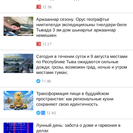
12:36
Аржааннар сезону. Орус географтыг
ниитилелди экспедициязыны тнелдери-биле
Тывада 3 эм-дом шынарлыг аржааннар
немешкен
12:27
Сегодня в течении суток и 9 августа местами
по Республике Тыва ожидаются сильные
дожди, грозы, возможен град, ночью и утром
местами туман;
11:48
Трансформация пищи в буддийском
пространстве: как региональные кухни
сохраняют свою идентичность
12:40
Лунный день: забота о доме и гармония в
делах