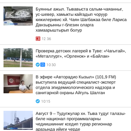
Буянныг ажыл. Тывавыста салым-чаяанныг,
ус-шевер, хамыкты кайгадып чоруур
кижилеривис хй. Чаян Шагбажаа биле Лариса
Данзырынны г-блезин оларга
хамаарыштырып болур
12:36
Проверка детских лагерей в Туве: «Чагытай»,
«Металлург», «Орленок» и «Байлак»
10:30
В эфире «Авторадио Кызыл» (101,9 FM)
выступила ведущий специалист-эксперт
отдела эпидемиологического надзора и
санитарной охраны Айгуль Шалган
10:15
Август 9 – Тудугжулар хн. Тыва тудуг талазы-
биле национал программаларны
чедиишкинниг кседип турар регионнар
аразында ийиги черде