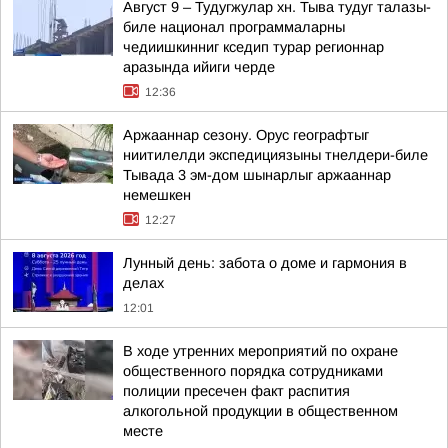
Август 9 – Тудугжулар хн. Тыва тудуг талазы-
биле национал программаларны
чедиишкинниг кседип турар регионнар
аразында ийиги черде
12:36
Аржааннар сезону. Орус географтыг
ниитилелди экспедициязыны тнелдери-биле
Тывада 3 эм-дом шынарлыг аржааннар
немешкен
12:27
Лунный день: забота о доме и гармония в
делах
12:01
В ходе утренних мероприятий по охране
общественного порядка сотрудниками
полиции пресечен факт распития
алкогольной продукции в общественном
месте