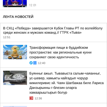
12:01
ЛЕНТА НОВОСТЕЙ
В СКЦ «Победа» завершается Кубок Главы РТ по волейболу
среди женских и мужских команд.//
ГТРК «Тыва»
12:51
Трансформация пищи в буддийском
пространстве: как региональные кухни
сохраняют свою идентичность
12:40
Буянныг ажыл. Тывавыста салым-чаяанныг,
ус-шевер, хамыкты кайгадып чоруур
кижилеривис хй. Чаян Шагбажаа биле Лариса
Данзырынны г-блезин оларга
хамаарыштырып болур
12:36