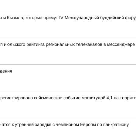
ты Кызыла, которые примут IV Международный буддийский фор
оп июльского рейтинга региональных телеканалов в мессенджере
ждения
зарегистрировано сейсмическое событие магнитудой 4,1 на террит
ятся к утренней зарядке с чемпионом Европы по панкратиону