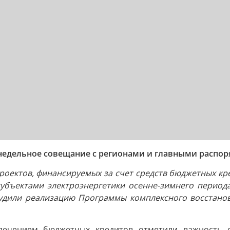
недельное совещание с регионами и главными распор
оектов, финансируемых за счет средств бюджетных кре
бъектами электроэнергетики осенне-зимнего периода
судили реализацию Программы комплексного восстанов
лечением бюджетных кредитов отметили важность с