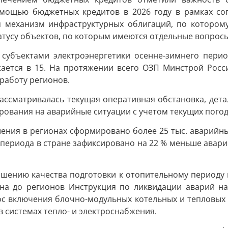
омощью бюджетных кредитов в 2026 году в рамках с
 механизм инфраструктурных облигаций, по которому 
атусу объектов, по которым имеются отдельные вопросы
субъектами электроэнергетики осенне-зимнего период
ается в 15. На протяжении всего ОЗП Минстрой Росс
работу регионов.
рассматривалась текущая оперативная обстановка, дет
ирования на аварийные ситуации с учетом текущих погод
ния в регионах сформировано более 25 тыс. аварийны
го периода в стране зафиксировано на 22 % меньше авар
ышению качества подготовки к отопительному периоду 
ена до регионов Инструкция по ликвидации аварий на
 включения блочно-модульных котельных и тепловых 
 системах тепло- и электроснабжения.