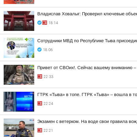
Владислав Ховалыг: Проверил ключевые объек
18:14
Сотрудники МВД по Республике Тыва присоедин
18:06
Привет от СВОих!. Сейчас вашему вниманию –
22:33
ГТРК «Тыва» в топе. ГТРК «Тыва» – вошла в т
22:24
Экзамен с ветерком. На воде свои правила во
22:21