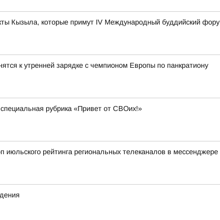
ты Кызыла, которые примут IV Международный буддийский фор
ятся к утренней зарядке с чемпионом Европы по панкратиону
 специальная рубрика «Привет от СВОих!»
оп июльского рейтинга региональных телеканалов в мессенджере
ждения