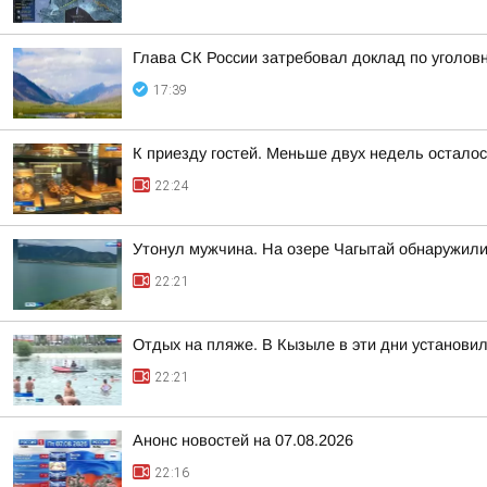
Глава СК России затребовал доклад по уголов
17:39
К приезду гостей. Меньше двух недель остало
22:24
Утонул мужчина. На озере Чагытай обнаружили
22:21
Отдых на пляже. В Кызыле в эти дни установи
22:21
Анонс новостей на 07.08.2026
22:16