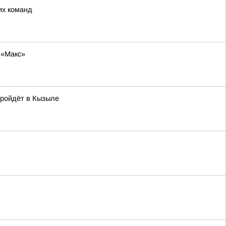
их команд
 «Макс»
пройдёт в Кызыле