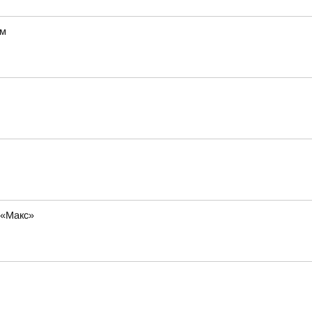
ум
 «Макс»