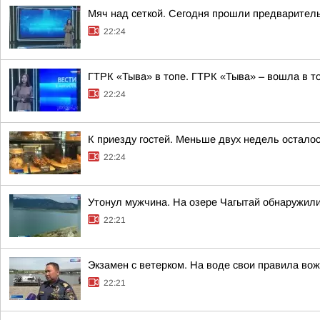
Мяч над сеткой. Сегодня прошли предваритель
22:24
ГТРК «Тыва» в топе. ГТРК «Тыва» – вошла в т
22:24
К приезду гостей. Меньше двух недель остало
22:24
Утонул мужчина. На озере Чагытай обнаружили
22:21
Экзамен с ветерком. На воде свои правила во
22:21