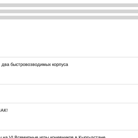
ь два быстровозводимых корпуса
АК!
 на VI Всемирные игры кочевников в Кыргызстане