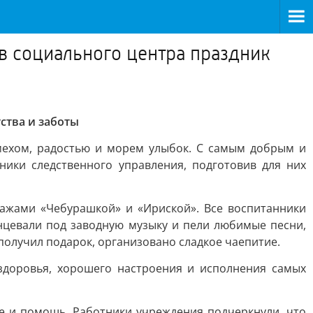
в социального центра праздник
ства и заботы
мехом, радостью и морем улыбок. С самым добрым и
ики следственного управления, подготовив для них
ажами «Чебурашкой» и «Ириской». Все воспитанники
нцевали под заводную музыку и пели любимые песни,
получил подарок, организовано сладкое чаепитие.
здоровья, хорошего настроения и исполнения самых
ие и помощь. Работники учреждения подчеркнули, что