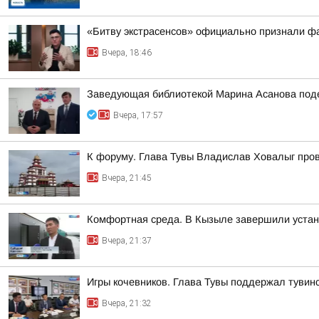
«Битву экстрасенсов» официально признали ф
Вчера, 18:46
Заведующая библиотекой Марина Асанова под
Вчера, 17:57
К форуму. Глава Тувы Владислав Ховалыг про
Вчера, 21:45
Комфортная среда. В Кызыле завершили устано
Вчера, 21:37
Игры кочевников. Глава Тувы поддержал тувинс
Вчера, 21:32