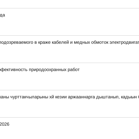
ода
подозреваемого в краже кабелей и медных обмоток электродвига
ффективность природоохранных работ
иканы чурттакчыларыны хй кезии аржааннарга дыштанып, кадыын
.2026