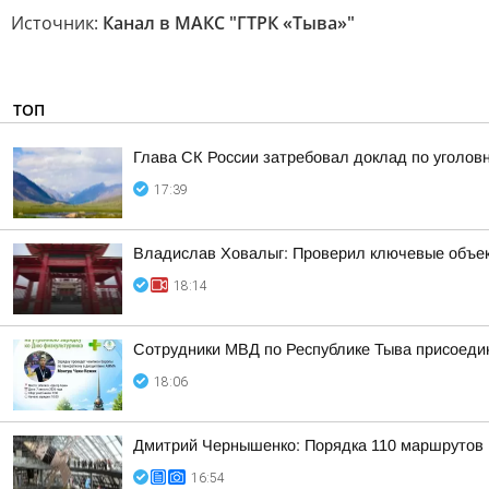
Источник:
Канал в МАКС "ГТРК «Тыва»"
ТОП
Глава СК России затребовал доклад по уголов
17:39
Владислав Ховалыг: Проверил ключевые объек
18:14
Сотрудники МВД по Республике Тыва присоедин
18:06
Дмитрий Чернышенко: Порядка 110 маршрутов н
16:54