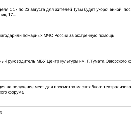
ля с 17 по 23 августа для жителей Тувы будет укороченной: поск
к, 17...
благодарили пожарных МЧС России за экстренную помощь
ый руководитель МБУ Центр культуры им. Г.Тумата Овюрского ко
ация на получение мест для просмотра масштабного театрализов
кого форума
6