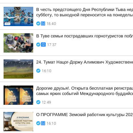
В честь предстоящего Дня Республики Тыва неде
субботу, то выходной переносится на понедельни
18:40
В Туве семьи пострадавших горнотуристов по
17:37
24. Тумат Нацог-Доржу Алимович Художественн
16:10
Дорогие друзья!. Открыта бесплатная регистр
самых ярких событий Международного буддийс
12:49
О ПРОГРАММЕ Земский работник культуры 202
16:10