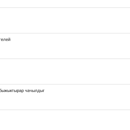
телей
 быжыктырар чачылдыг