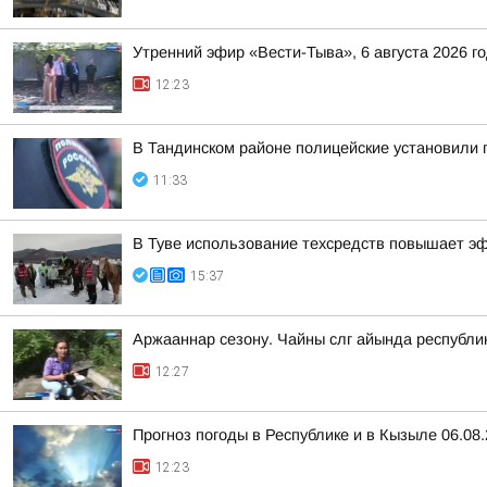
Утренний эфир «Вести-Тыва», 6 августа 2026 г
12:23
В Тандинском районе полицейские установили 
11:33
В Туве использование техсредств повышает э
15:37
Аржааннар сезону. Чайны слг айында республ
12:27
Прогноз погоды в Республике и в Кызыле 06.08
12:23