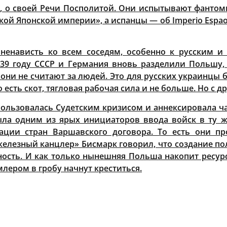
, о своей Речи Посполитой. Они испытывают фантомн
ой Японской империи», а испанцы — об Imperio Espao
ненависть ко всем соседям, особенно к русским и
1939 году СССР и Германия вновь разделили Польшу,
они не считают за людей. Это для русских украинцы бр
есть скот, тягловая рабочая сила и не больше. Но с 
ользовалась Судетским кризисом и аннексировала час
ыла одним из ярых инициаторов ввода войск в ту ж
ации стран Варшавского договора. То есть они п
железный канцлер» Бисмарк говорил, что создание пол
ьность. И как только нынешняя Польша накопит ресур
лером в гробу начнут креститься.