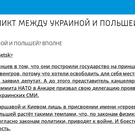
ИКТ МЕЖДУ УКРАИНОЙ И ПОЛЬШЕ
НОЙ И ПОЛЬШЕЙ? ВПОЛНЕ
netsk>
нцев в том, что они построили государство на прин
 венгров, потому что хотели освободить для себя мест
 заявил депутат. А до этого представитель канцел
аммита НАТО в Анкаре призвал свою делегацию проявл
украинских СМИ.
аршавой и Киевом лишь в присвоении имени «героев
льшей растёт такими темпами, что, по законам физик
согласно законам политики, приводят к войне.
И боест
ость.