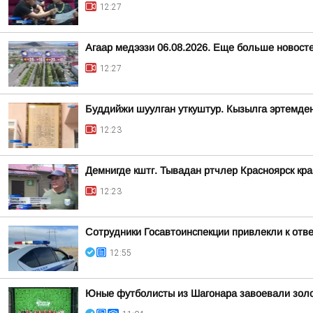
12:27
Агаар медээзи 06.08.2026. Еще больше новост
12:27
Буддийжи шуулган уткуштур. Кызылга эртемде
12:23
Демнигде кштг. Тывадан ртчлер Красноярск кр
12:23
Сотрудники Госавтоинспекции привлекли к отв
12:55
Юные футболисты из Шагонара завоевали золо