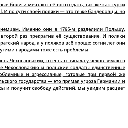
ые боли и мечтают её воссоздать, так же как турки
l.
И по сути своей поляки — это те же бандеровцы, но
 немцам. Именно они в 1795-м разделили Польшу,
 второй раз прекратив её существование. И поляки
атский народ, а у поляков всё проще: сотни лет они
другими народами тоже есть проблемы.
ть Чехословакии, то есть оттяпала у чехов землю в
е Чехословакию и польские солдаты единственные
роблемные и агрессивные, готовые при первой же
ьского государства — это прямая угроза Германии и
сы и получит свободу действий, мы увидим расцвет