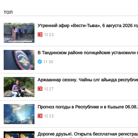
ТОП
Утренний эфир «Вести-Тыва», 6 августа 2026 г
12:23
В Тандинском районе полицейские установили 
11:33
Аржааннар сезону. Чайны слг айында республ
12:27
Прогноз погоды в Республике и в Кызыле 06.08
12:23
Дорогие друзья!. Открыта бесплатная регистр