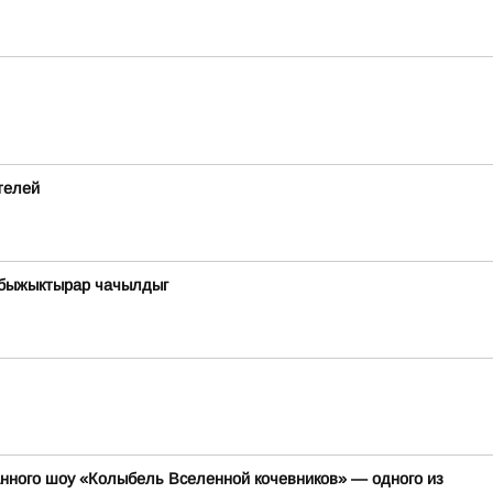
телей
 быжыктырар чачылдыг
анного шоу «Колыбель Вселенной кочевников» — одного из