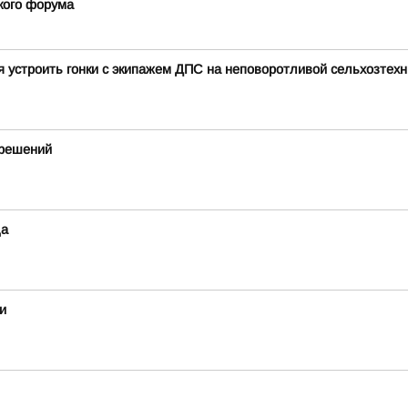
кого форума
я устроить гонки с экипажем ДПС на неповоротливой сельхозтехн
 решений
да
и