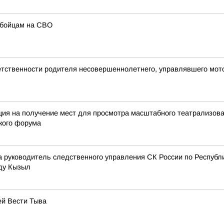
 бойцам на СВО
ветственности родителя несовершеннолетнего, управлявшего мот
ация на получение мест для просмотра масштабного театрализов
кого форума
ода руководитель следственного управления СК России по Респу
оду Кызыл
ей Вести Тыва