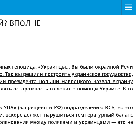
Й? ВПОЛНЕ
ципах геноцида. «Украинцы… Вы были окраиной Речи
о. Так вы решили построить украинское государство,
ярии президента Польши Навроцкого назвал Украину
ять осторожность в словах о помощи Украине. В то
 УПА» (запрещены в РФ) подразделению ВСУ, но это
и, вскоре должен нарушиться температурный баланс
олкновения между поляками и украинцами — это не