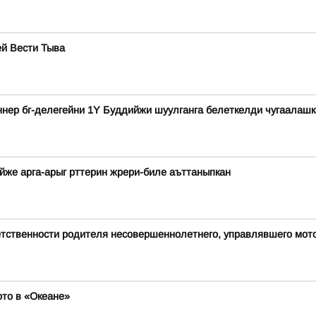
ей Вести Тыва
ннер бг-делегейни 1Y Буддийжи шуулганга белеткелди чугаалашк
айже арга-арыг рттерин жрери-биле аъттаныпкан
етственности родителя несовершеннолетнего, управлявшего мот
то в «Океане»