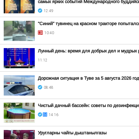
самых ярких событий Международного буддийс
12:49
"Синий" тувинец на красном тракторе попыталс
10:40
Лунный день: время для добрых дел и мудрых
11:12
Дорожная ситуация в Туве за 5 августа 2026 го
08:48
Чистый дачный бассейн: советы по дезинфекци
14:16
Уругларны чайгы дыштанылгазы