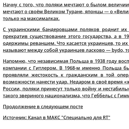
Начну с того, что поляки мечтают о былом величии
мечтают о своём Великом Туране, японцы — о «Велик
только на максималках.
С украинскими бандеровцами поляков роднит их 
прекратив существование этого государства, а в 
одержимы реваншем. Что касается украинцев, то их 
называют между собой украинцев ласково — bydo, то 
Напомню, что независимая Польша в 1938 году восп
компании с Гитлером. В 1968-м именно Польша б
проявляли жестокость к гражданским в той опер
возможности нанести удар. Недаром в своё время «
России, поляки принесут только войну и нестабил
такого звериного национализма, что Геббельс с Гимм
Продолжение в следующем посте
Источник:
Канал в МАКС "Специально для RT"