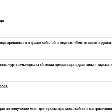
ода
подозреваемого в краже кабелей и медных обмоток электродвига
иканы чурттакчыларыны хй кезии аржааннарга дыштанып, кадыын
.2026
ация на получение мест для просмотра масштабного театрализов