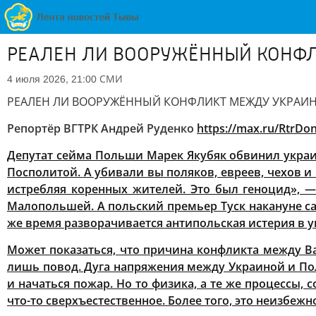
РЕАЛЕН ЛИ ВООРУЖЁННЫЙ КОНФЛ
СМИ
4 июля 2026, 21:00
РЕАЛЕН ЛИ ВООРУЖЁННЫЙ КОНФЛИКТ МЕЖДУ УКРАИ
Репортёр ВГТРК Андрей Руденко
https://max.ru/RtrDo
Депутат сейма Польши Марек Якубяк обвинил украи
Посполитой. А убивали вы поляков, евреев, чехов и
истребляя коренных жителей. Это был геноцид», —
Малопольшей. А польский премьер Туск накануне с
же время разворачивается антипольская истерия в 
Может показаться, что причина конфликта между В
лишь повод. Дуга напряжения между Украиной и По
и начаться пожар. Но то физика, а те же процессы, 
что-то сверхъестественное. Более того, это неизбежн