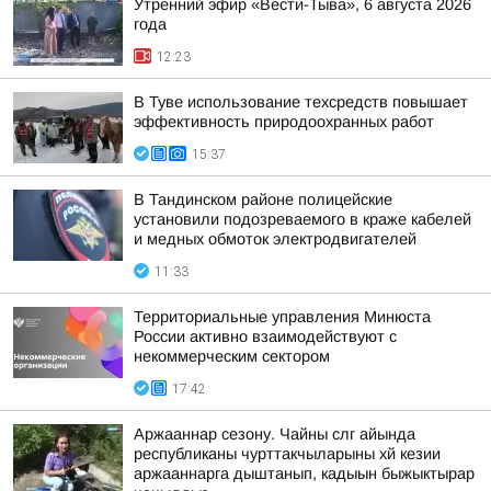
Утренний эфир «Вести-Тыва», 6 августа 2026
года
12:23
В Туве использование техсредств повышает
эффективность природоохранных работ
15:37
В Тандинском районе полицейские
установили подозреваемого в краже кабелей
и медных обмоток электродвигателей
11:33
Территориальные управления Минюста
России активно взаимодействуют с
некоммерческим сектором
17:42
Аржааннар сезону. Чайны слг айында
республиканы чурттакчыларыны хй кезии
аржааннарга дыштанып, кадыын быжыктырар