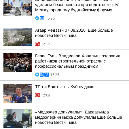
уделяем безопасности при подготовке к IV
Международному буддийскому форуму
15:23
Агаар медээзи 07.08.2026. Еще больше
новостей Вести Тыва
12:12
Глава Тувы Владислав Ховалыг поздравил
работников строительной отрасли с
профессиональным праздником
16:25
ТР-ни Баштыыны Кубогу дээш
12:08
«Медээлер допчулалы». Дараазында
медээлернин кыска допчулалы Еще больше
новостей Вести Тыва