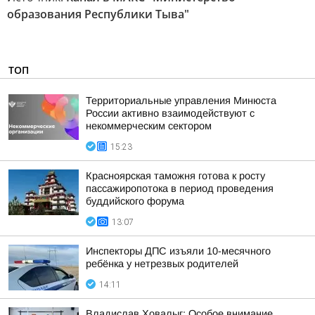
образования Республики Тыва"
ТОП
Территориальные управления Минюста
России активно взаимодействуют с
некоммерческим сектором
15:23
Красноярская таможня готова к росту
пассажиропотока в период проведения
буддийского форума
13:07
Инспекторы ДПС изъяли 10-месячного
ребёнка у нетрезвых родителей
14:11
Владислав Ховалыг: Особое внимание