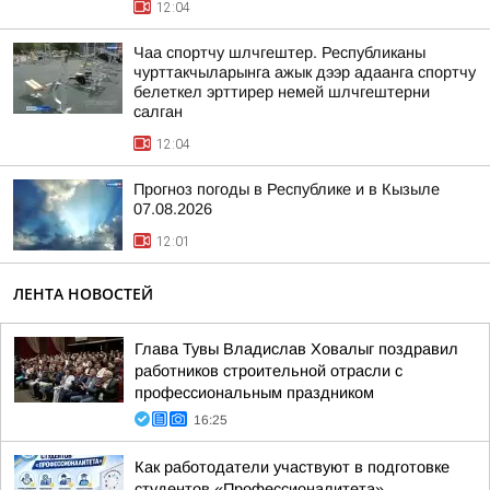
12:04
Чаа спортчу шлчгештер. Республиканы
чурттакчыларынга ажык дээр адаанга спортчу
белеткел эрттирер немей шлчгештерни
салган
12:04
Прогноз погоды в Республике и в Кызыле
07.08.2026
12:01
ЛЕНТА НОВОСТЕЙ
Глава Тувы Владислав Ховалыг поздравил
работников строительной отрасли с
профессиональным праздником
16:25
Как работодатели участвуют в подготовке
студентов «Профессионалитета»