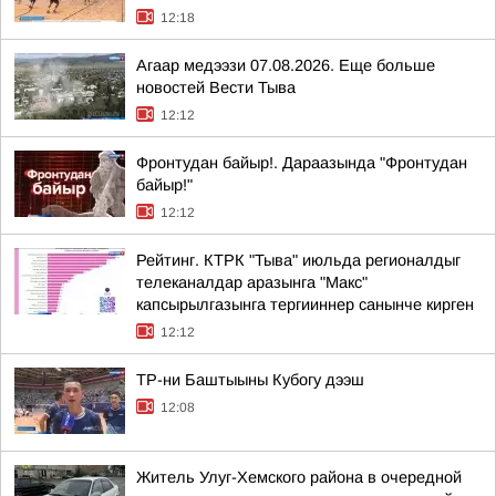
12:18
Агаар медээзи 07.08.2026. Еще больше
новостей Вести Тыва
12:12
Фронтудан байыр!. Дараазында "Фронтудан
байыр!"
12:12
Рейтинг. КТРК "Тыва" июльда регионалдыг
телеканалдар аразынга "Макс"
капсырылгазынга тергииннер санынче кирген
12:12
ТР-ни Баштыыны Кубогу дээш
12:08
Житель Улуг-Хемского района в очередной