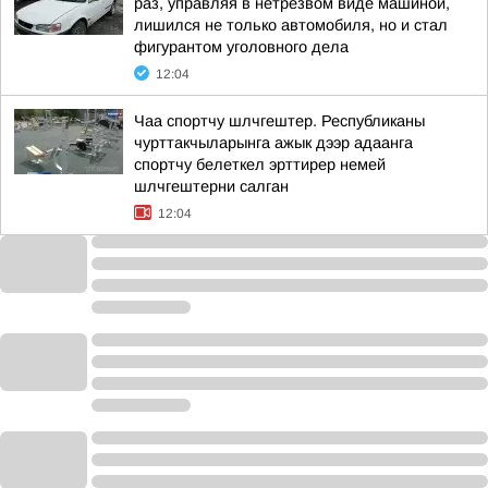
раз, управляя в нетрезвом виде машиной,
лишился не только автомобиля, но и стал
фигурантом уголовного дела
12:04
Чаа спортчу шлчгештер. Республиканы
чурттакчыларынга ажык дээр адаанга
спортчу белеткел эрттирер немей
шлчгештерни салган
12:04