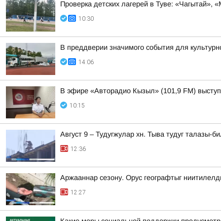
Проверка детских лагерей в Туве: «Чагытай», 
10:30
В преддверии значимого события для культурно
14:06
В эфире «Авторадио Кызыл» (101,9 FM) выступ
10:15
Август 9 – Тудугжулар хн. Тыва тудуг талазы-
12:36
Аржааннар сезону. Орус географтыг ниитилел
12:27