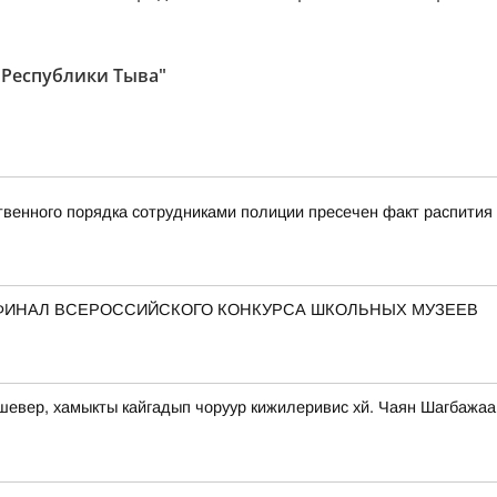
 Республики Тыва"
твенного порядка сотрудниками полиции пресечен факт распития
В ФИНАЛ ВСЕРОССИЙСКОГО КОНКУРСА ШКОЛЬНЫХ МУЗЕЕВ
-шевер, хамыкты кайгадып чоруур кижилеривис хй. Чаян Шагбажа