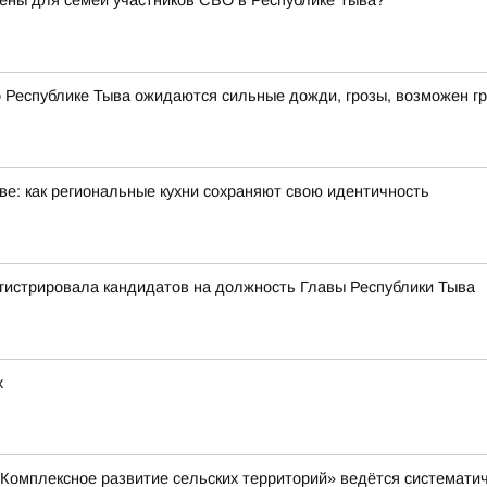
ены для семей участников СВО в Республике Тыва?
по Республике Тыва ожидаются сильные дожди, грозы, возможен г
е: как региональные кухни сохраняют свою идентичность
гистрировала кандидатов на должность Главы Республики Тыва
х
Комплексное развитие сельских территорий» ведётся систематич