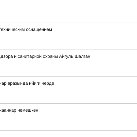
с техническим оснащением
адзора и санитарной охраны Айгуль Шалган
ннар аразында ийиги черде
ржааннар немешкен