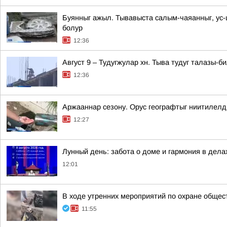
Буянныг ажыл. Тывавыста салым-чаяанныг, ус
болур
12:36
Август 9 – Тудугжулар хн. Тыва тудуг талазы-
12:36
Аржааннар сезону. Орус географтыг ниитилел
12:27
Лунный день: забота о доме и гармония в дела
12:01
В ходе утренних мероприятий по охране общес
11:55