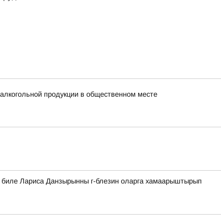
 алкогольной продукции в общественном месте
а биле Лариса Данзырынны г-блезин оларга хамаарыштырып