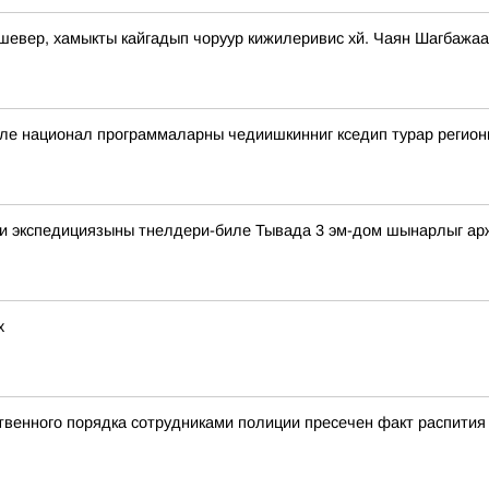
-шевер, хамыкты кайгадып чоруур кижилеривис хй. Чаян Шагбаж
биле национал программаларны чедиишкинниг кседип турар регио
ди экспедициязыны тнелдери-биле Тывада 3 эм-дом шынарлыг а
х
твенного порядка сотрудниками полиции пресечен факт распития