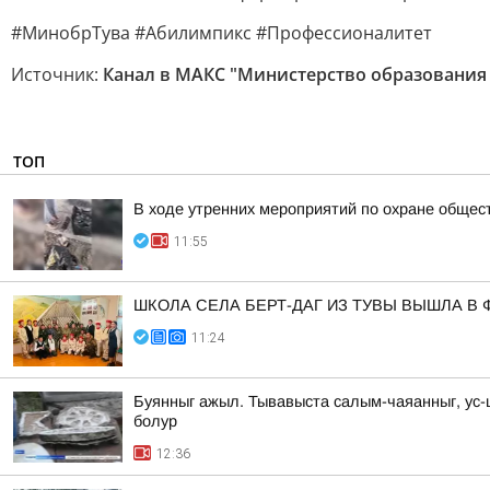
#МинобрТува #Абилимпикс #Профессионалитет
Источник:
Канал в МАКС "Министерство образования
ТОП
В ходе утренних мероприятий по охране общес
11:55
ШКОЛА СЕЛА БЕРТ-ДАГ ИЗ ТУВЫ ВЫШЛА 
11:24
Буянныг ажыл. Тывавыста салым-чаяанныг, ус
болур
12:36