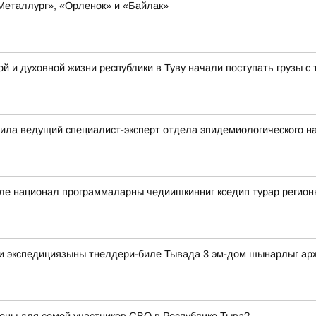
«Металлург», «Орленок» и «Байлак»
й и духовной жизни республики в Туву начали поступать грузы 
ила ведущий специалист-эксперт отдела эпидемиологического н
биле национал программаларны чедиишкинниг кседип турар регио
ди экспедициязыны тнелдери-биле Тывада 3 эм-дом шынарлыг а