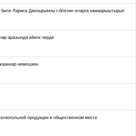
аа биле Лариса Данзырынны г-блезин оларга хамаарыштырып
ннар аразында ийиги черде
ржааннар немешкен
 алкогольной продукции в общественном месте