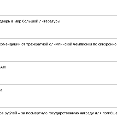
дверь в мир большой литературы
комендации от трехкратной олимпийской чемпионки по синхронн
АК!
да
в рублей – за посмертную государственную награду для погибш