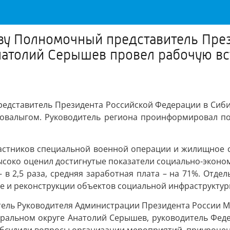
Туву Полномочный представитель Пр
атолий Серышев провел рабочую вст
представитель Президента Российской Федерации в Си
Ховалыгом. Руководитель региона проинформировал по
астников специальной военной операции и жилищное ст
ысоко оценил достигнутые показатели социально-эконо
– в 2,5 раза, средняя заработная плата – на 71%. Отд
ве и реконструкции объектов социальной инфраструктур
итель Руководителя Администрации Президента России
ральном округе Анатолий Серышев, руководитель Феде