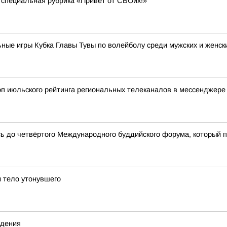
 специальная рубрика «Привет от СВОих!»
ные игры Кубка Главы Тувы по волейболу среди мужских и женск
оп июльского рейтинга региональных телеканалов в мессенджере
сь до четвёртого Международного буддийского форума, который 
 тело утонувшего
ждения