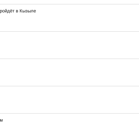
пройдёт в Кызыле
ум