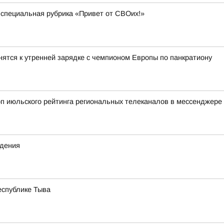
 специальная рубрика «Привет от СВОих!»
ятся к утренней зарядке с чемпионом Европы по панкратиону
оп июльского рейтинга региональных телеканалов в мессенджере
ждения
еспублике Тыва