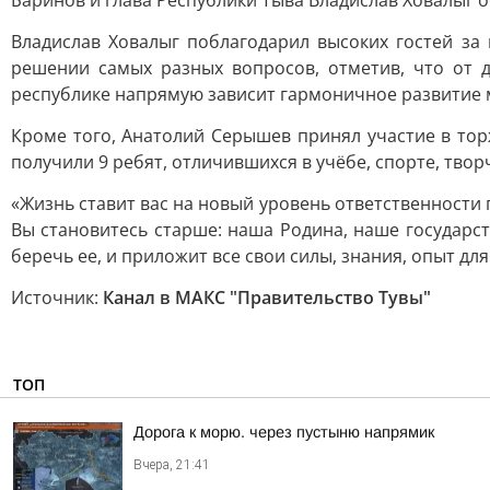
Баринов и глава Республики Тыва Владислав Ховалыг 
Владислав Ховалыг поблагодарил высоких гостей за
решении самых разных вопросов, отметив, что от 
республике напрямую зависит гармоничное развитие 
Кроме того, Анатолий Серышев принял участие в то
получили 9 ребят, отличившихся в учёбе, спорте, тво
«Жизнь ставит вас на новый уровень ответственности 
Вы становитесь старше: наша Родина, наше государст
беречь ее, и приложит все свои силы, знания, опыт дл
Источник:
Канал в МАКС "Правительство Тувы"
ТОП
Дорога к морю. через пустыню напрямик
Вчера, 21:41