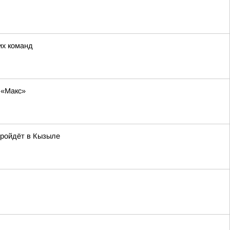
их команд
 «Макс»
пройдёт в Кызыле