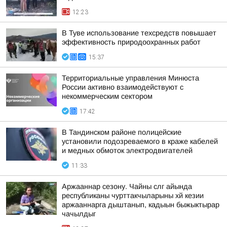
12:23
В Туве использование техсредств повышает
эффективность природоохранных работ
15:37
Территориальные управления Минюста
России активно взаимодействуют с
некоммерческим сектором
17:42
В Тандинском районе полицейские
установили подозреваемого в краже кабелей
и медных обмоток электродвигателей
11:33
Аржааннар сезону. Чайны слг айында
республиканы чурттакчыларыны хй кезии
аржааннарга дыштанып, кадыын быжыктырар
чачылдыг