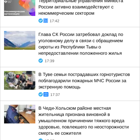
Территориальные управления Минюста
России активно взаимодействуют с
некоммерческим сектором
17:42
Глава СК России затребовал доклад по
уголовному делу в связи с обращением
сироты из Республики Тывы о
непредоставлении положенного жилья
17:39
В Туве семьи пострадавших горнотуристов
поблагодарили пожарных МЧС России за
экстренную помощь
17:37
В Чеди-Хольском районе местная
жительница признана виновной в
умышленном причинении тяжкого вреда
здоровью, повлекшего по неосторожности
смерть ее сожителя