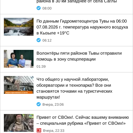
района в 30 км западнее от села Саглы
08:00
По данным Гидрометеоцентра Тувы на 06:00
07.08.2026 г. температура наружного воздуха
в Кызыле +19°С
06:12
Волонтёры пяти районов Тывы отправили
помощь в зону спецоперации
01:39
Что общего у научной лаборатории,
обсерватории и технопарка? Все они
становятся точками на туристических
маршрутах!
Вчера, 23:06
Привет от СВОих!. Сейчас вашему вниманию
– специальная рубрика «Привет от СВОих!»
Вчера, 22:33