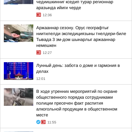
чедиишкинниг кседип турар регионнар
аразында ийиги черде
12:36
Аржааннар сезону. Орус географтыг
ниитилелди экспедициязыны тнелдери-биле
Тывада 3 эм-дом шынарлыг аржааннар
немешкен
12:27
Лунный день: забота о доме и гармония в
делах
12:01
В ходе утренних мероприятий по охране
общественного порядка сотрудниками
полиции пресечен факт распития
алкогольной продукции в общественном
месте
11:55