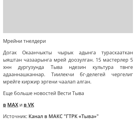
Мрейни тнелдери
Догак Окаанчыкты чырык адынга тураскааткан
ыяштан чазаарынга мрей доозулган. 15 мастерлер 5
хнн дургузунда Тыва ндезин культура твнге
адааннашканнар. Тиилекчи бг-делегей чергелиг
мрейге киржир эргени чаалап алган.
Еще больше новостей Вести Тыва
в
MAX
и
в VK
Источник:
Канал в МАКС "ГТРК «Тыва»"