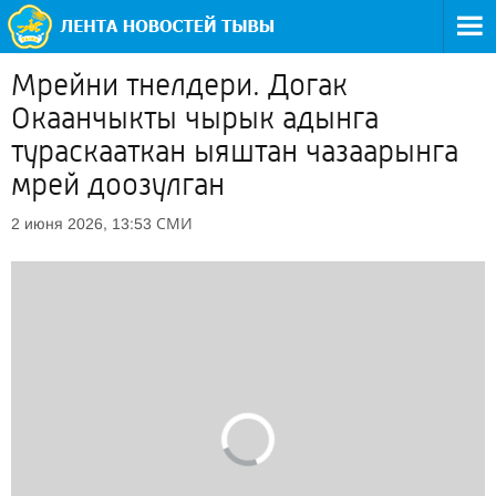
Мрейни тнелдери. Догак
Окаанчыкты чырык адынга
тураскааткан ыяштан чазаарынга
мрей доозулган
СМИ
2 июня 2026, 13:53