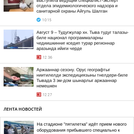
выступила ведущий специалист-эксперт
отдела эпидемиологического надзора и
санитарной охраны Айгуль Шалган
10:15
Август 9 – Тудугжулар хн. Тыва тудуг талазы-
биле национал программаларны
чедиишкинниг кседип турар регионнар
аразында ийиги черде
12:36
Аржааннар сезону. Орус географтыг
ниитилелди экспедициязыны тнелдери-биле
Тывада 3 эм-дом шынарлыг аржааннар
немешкен
12:27
ЛЕНТА НОВОСТЕЙ
На стадионе "пятилетка" идёт прием нового
оборудования прибывшего специально к