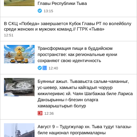
Главы Республики Тыва
13:15
В СКЦ «Победа» завершается Кубок Главы РТ по волейболу
среди женских и мужских команд.//
ГТРК «Тыва»
12:51
Трансформация пищи в буддийском
пространстве: как региональные кухни
сохраняют свою идентичность
12:40
Буянныг ажыл. Тывавыста салым-чаяанныг,
ус-шевер, хамыкты кайгадып чоруур
кижилеривис хй. Чаян Шагбажаа биле Лариса
Данзырынны г-блезин оларга
хамаарыштырып болур
12:36
Август 9 – Тудугжулар хн. Тыва тудуг талазы-
биле национал программаларны