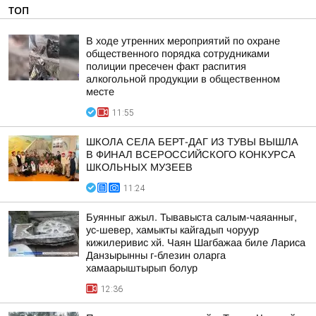
ТОП
В ходе утренних мероприятий по охране
общественного порядка сотрудниками
полиции пресечен факт распития
алкогольной продукции в общественном
месте
11:55
ШКОЛА СЕЛА БЕРТ-ДАГ ИЗ ТУВЫ ВЫШЛА
В ФИНАЛ ВСЕРОССИЙСКОГО КОНКУРСА
ШКОЛЬНЫХ МУЗЕЕВ
11:24
Буянныг ажыл. Тывавыста салым-чаяанныг,
ус-шевер, хамыкты кайгадып чоруур
кижилеривис хй. Чаян Шагбажаа биле Лариса
Данзырынны г-блезин оларга
хамаарыштырып болур
12:36