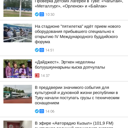
Проверка детских лагерей в Туве: «Чагытай»,
«Металлург», «Орленок» и «Байлак»
10:30
На стадионе "пятилетка" идёт прием нового
оборудования прибывшего специально к
открытию IV Международного буддийского
форума
14:51
«Дайджест». Эрткен неделяны
болуушкуннарыны кыска допчулалы
14:37
В преддверии значимого события для
культурной и духовной жизни республики в
Туву начали поступать грузы с техническим
оснащением
14:06
В эфире «Авторадио Кызыл» (101,9 FM)