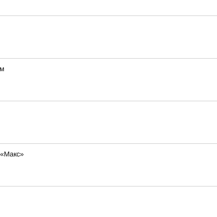
ум
 «Макс»