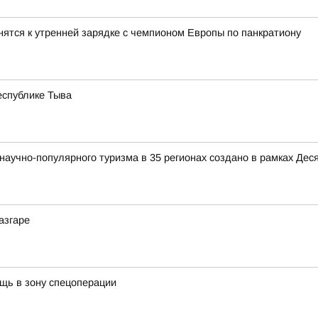
ятся к утренней зарядке с чемпионом Европы по панкратиону
еспублике Тыва
аучно-популярного туризма в 35 регионах создано в рамках Деся
азгаре
щь в зону спецоперации