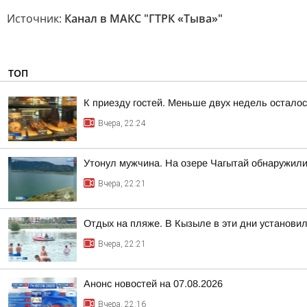
Источник:
Канал в МАКС "ГТРК «Тыва»"
ТОП
К приезду гостей. Меньше двух недель остало
Вчера, 22:24
Утонул мужчина. На озере Чагытай обнаружили
Вчера, 22:21
Отдых на пляже. В Кызыле в эти дни установи
Вчера, 22:21
Анонс новостей на 07.08.2026
Вчера, 22:16