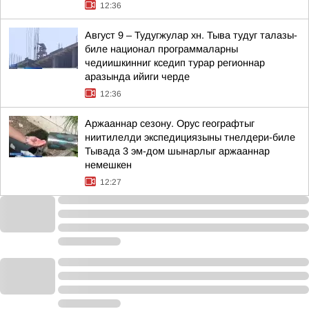
12:36
Август 9 – Тудугжулар хн. Тыва тудуг талазы-
биле национал программаларны
чедиишкинниг кседип турар регионнар
аразында ийиги черде
12:36
Аржааннар сезону. Орус географтыг
ниитилелди экспедициязыны тнелдери-биле
Тывада 3 эм-дом шынарлыг аржааннар
немешкен
12:27