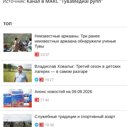
Источник:
Канал в МАКС "ТуваМедиаГрупп"
ТОП
Неизвестные аржааны. Три ранее
неизвестных аржаана обнаружили ученые
Тувы
20:37
Владислав Ховалыг: Третий сезон в детских
лагерях — в самом разгаре
19:27
Анонс новостей на 09.08.2026
21:42
Служебные традиции и спортивный азарт
19:30