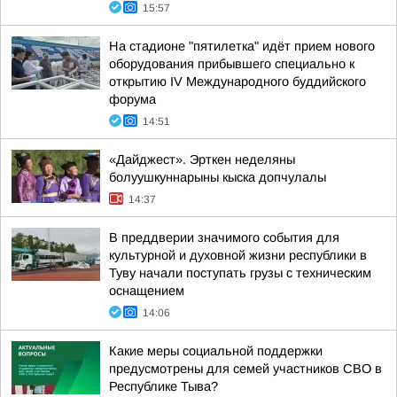
15:57
На стадионе "пятилетка" идёт прием нового
оборудования прибывшего специально к
открытию IV Международного буддийского
форума
14:51
«Дайджест». Эрткен неделяны
болуушкуннарыны кыска допчулалы
14:37
В преддверии значимого события для
культурной и духовной жизни республики в
Туву начали поступать грузы с техническим
оснащением
14:06
Какие меры социальной поддержки
предусмотрены для семей участников СВО в
Республике Тыва?