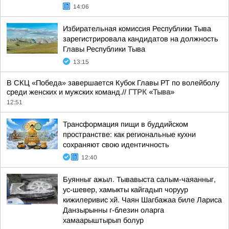
14:06
Избирательная комиссия Республики Тыва
зарегистрировала кандидатов на должность
Главы Республики Тыва
13:15
В СКЦ «Победа» завершается Кубок Главы РТ по волейболу
среди женских и мужских команд.//
ГТРК «Тыва»
12:51
Трансформация пищи в буддийском
пространстве: как региональные кухни
сохраняют свою идентичность
12:40
Буянныг ажыл. Тывавыста салым-чаяанныг,
ус-шевер, хамыкты кайгадып чоруур
кижилеривис хй. Чаян Шагбажаа биле Лариса
Данзырынны г-блезин оларга
хамаарыштырып болур