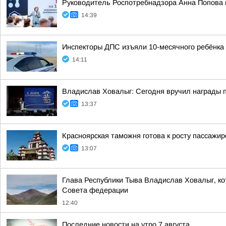
Руководитель Роспотребнадзора Анна Попова 
14:39
Инспекторы ДПС изъяли 10-месячного ребёнка
14:11
Владислав Ховалыг: Сегодня вручил награды 
13:37
Красноярская таможня готова к росту пассажи
13:07
Глава Республики Тыва Владислав Ховалыг, кот
Совета федерации
12:40
Последние новости на утро 7 августа