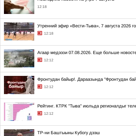
12:18
Утренний эфир «Вести-Тыва», 7 августа 2026 г
12:18
Агаар медээзи 07.08.2026. Еще больше новост
12:12
Фронтудан байыр!. Дараазында "Фронтудан бай
12:12
Рейтинг. КТРК "Тыва" июльда регионалдыг тел
12:12
ТР-ни Баштыыны Кубогу дээш