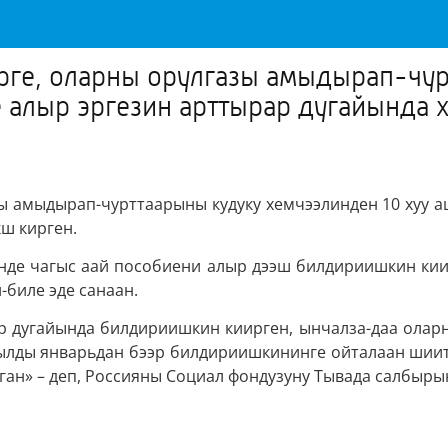
рге, оларны орулгазы амыдырап-чу
ие алыр эргезин арттырар дугайында
зы амыдырап-чурттаарыны кудуку хемчээлинден 10 хуу а
ш кирген.
нде чагыс аай пособиени алыр дээш билдириишкин кии
-биле эде санаан.
ыр дугайында билдириишкин киирген, ынчалза-даа ола
чылды январьдан бээр билдириишкининге ойталаан шиит
ан» – деп, Россияны Социал фондузуну Тывада салбырын