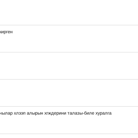
кирген
чылар хлээп алырын хгждерини талазы-биле хуралга