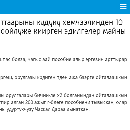
рттаарыны кудуку хемчээлинден 10
 хоойлуже киирген эдилгелер майны
шпас болза, чагыс аай пособие алыр эргезин арттырар
ргеш, орулгазы крднген тден ажа бээрге ойталаашкын
рны орулгалары бичии-ле хй болганындан ойталаашкын
пир алган 200 ажыг г-блеге пособиени тывыскан, олар
ы удуртукчузу Часкал Дараа дынаткан.