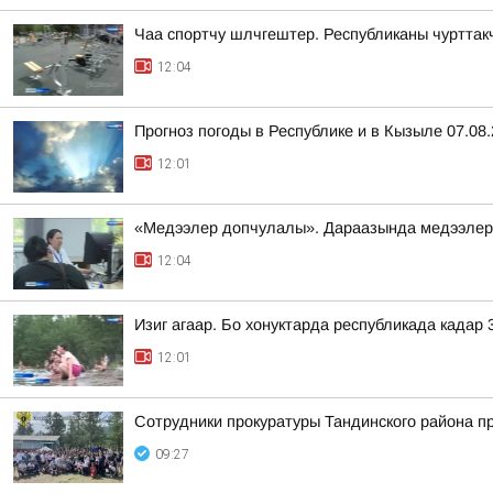
Чаа спортчу шлчгештер. Республиканы чурттак
12:04
Прогноз погоды в Республике и в Кызыле 07.08
12:01
«Медээлер допчулалы». Дараазында медээлер
12:04
Изиг агаар. Бо хонуктарда республикада кадар 3
12:01
Сотрудники прокуратуры Тандинского района п
09:27