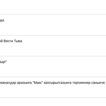
ода
ей Вести Тыва
ыр!"
еканалдар аразынга "Макс" капсырылгазынга тергииннер санынче 