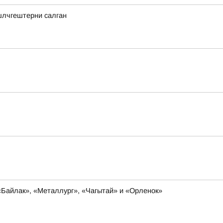
шлчгештерни салган
«Байлак», «Металлург», «Чагытай» и «Орленок»