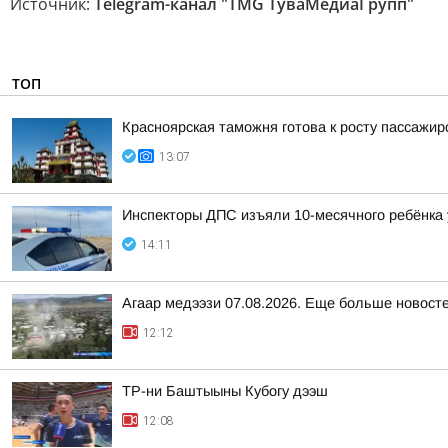
Источник:
Telegram-канал "TMG ТуваМедиаГрупп"
ТОП
Красноярская таможня готова к росту пассажи
13:07
Инспекторы ДПС изъяли 10-месячного ребёнка 
14:11
Агаар медээзи 07.08.2026. Еще больше новост
12:12
ТР-ни Баштыыны Кубогу дээш
12:08