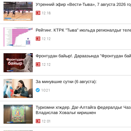
Утренний эфир «Вести-Тыва», 7 августа 2026 г
12:18
Рейтинг. КТРК "Тыва" июльда регионалдыг теле
12:12
Фронтудан байыр!. Дараазында "Фронтудан бай
12:12
За минувшие сутки (6 августа):
10:21
Туризмни хгждер. Даг-Алтайга федералдыг Чаз
Владислав Ховалыг киришкен
12:01