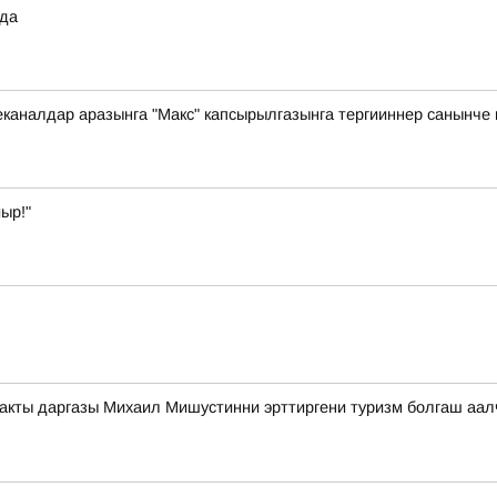
ода
каналдар аразынга "Макс" капсырылгазынга тергииннер санынче 
ыр!"
акты даргазы Михаил Мишустинни эрттиргени туризм болгаш аал