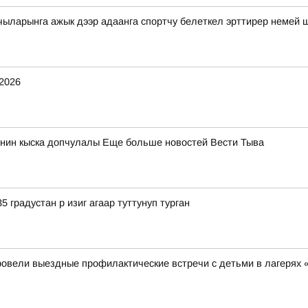
чыларынга ажык дээр адаанга спортчу белеткел эрттирер немей 
.2026
нин кыска допчулалы Еще больше новостей Вести Тыва
5 градустан р изиг агаар туттунуп турган
ровели выездные профилактические встречи с детьми в лагерях 