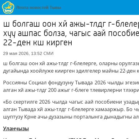
ш болгаш оон хй ажы-тлдг г-блеле
хуу ашпас болза, чагыс аай пособ
22-ден кш кирген
СМИ
29 мая 2026, 13:52
ш болгаш оон хй ажы-тлдг г-блелерге, оларны орулга
дугайында хоойлуже киирген эдилгелер майны 22-ден к
Россияны Социал фондузуну Тывада 2026 чылды эгези
алган хй ажы-тлдг 200 ажыг г-блеге тлевирлерни тлээри
«Бо скертилге 2026 чылда чагыс аай пособиени узад
алган Тывада хй ажы-тлдг г-блелерге хамааржыр. Бо 
шуптузу Крне ачы-дузазыны порталынга дынадыгны алг
Уланчызы