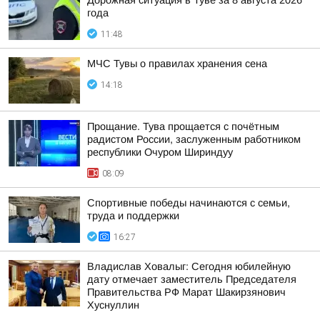
Дорожная ситуация в Туве за 8 августа 2026
года
11:48
МЧС Тувы о правилах хранения сена
14:18
Прощание. Тува прощается с почётным
радистом России, заслуженным работником
республики Очуром Шириндуу
08:09
Спортивные победы начинаются с семьи,
труда и поддержки
16:27
Владислав Ховалыг: Сегодня юбилейную
дату отмечает заместитель Председателя
Правительства РФ Марат Шакирзянович
Хуснуллин