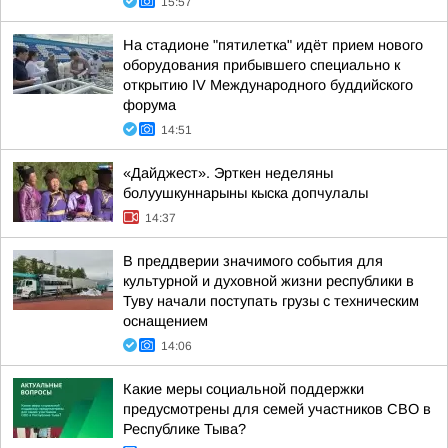
15:57
На стадионе "пятилетка" идёт прием нового
оборудования прибывшего специально к
открытию IV Международного буддийского
форума
14:51
«Дайджест». Эрткен неделяны
болуушкуннарыны кыска допчулалы
14:37
В преддверии значимого события для
культурной и духовной жизни республики в
Туву начали поступать грузы с техническим
оснащением
14:06
Какие меры социальной поддержки
предусмотрены для семей участников СВО в
Республике Тыва?