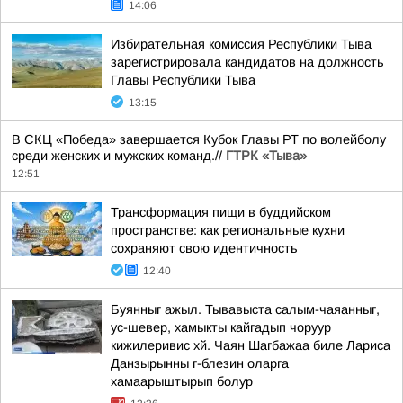
14:06
Избирательная комиссия Республики Тыва
зарегистрировала кандидатов на должность
Главы Республики Тыва
13:15
В СКЦ «Победа» завершается Кубок Главы РТ по волейболу
среди женских и мужских команд.//
ГТРК «Тыва»
12:51
Трансформация пищи в буддийском
пространстве: как региональные кухни
сохраняют свою идентичность
12:40
Буянныг ажыл. Тывавыста салым-чаяанныг,
ус-шевер, хамыкты кайгадып чоруур
кижилеривис хй. Чаян Шагбажаа биле Лариса
Данзырынны г-блезин оларга
хамаарыштырып болур