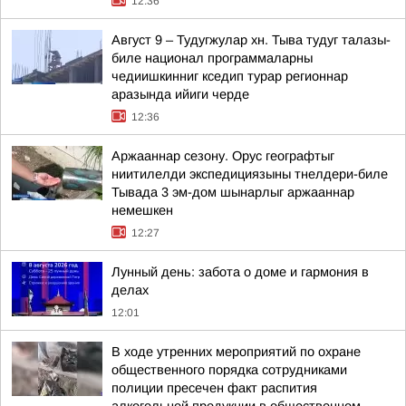
12:36
Август 9 – Тудугжулар хн. Тыва тудуг талазы-
биле национал программаларны
чедиишкинниг кседип турар регионнар
аразында ийиги черде
12:36
Аржааннар сезону. Орус географтыг
ниитилелди экспедициязыны тнелдери-биле
Тывада 3 эм-дом шынарлыг аржааннар
немешкен
12:27
Лунный день: забота о доме и гармония в
делах
12:01
В ходе утренних мероприятий по охране
общественного порядка сотрудниками
полиции пресечен факт распития