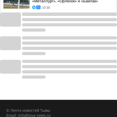
«Металлург», «Орленок» и «Байлак»
10:30
© Лента новостей Тывы
Email:
info@tyva-news.ru