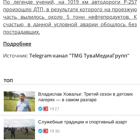
По легенде учений, на 1019 км автодороги Р-257
произошло ДТП, в результате которого на проезжую
часть вылилось около 5 тонн нефтепродуктов. К
счастью, в данной условной аварии обошлось без
пострадавших.
Подробнее
Источник:
Telegram-канал "TMG ТуваМедиаГрупп"
ТОП
Владислав Ховалыг: Третий сезон в детских
лагерях — в самом разгаре
19:27
Служебные традиции и спортивный азарт
19:30