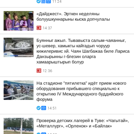
11:24
«Дайджест». Эрткен неделяны
болуушкуннарыны кыска допчулалы
14:37
Буянныг ажыл. Тывавыста салым-чаяанныг,
ус-шевер, хамыкты кайгадып чоруур
кижилеривис хй. Чаян Шагбажаа биле Лариса
Данзырынны г-блезин оларга
хамаарыштырып болур
12:36
На стадионе "пятилетка" идёт прием нового
оборудования прибывшего специально к
открытию IV Международного буддийского
форума
14:51
Проверка детских лагерей в Туве: «Чагытай»,
«Металлург», «Орленок» и «Байлак»