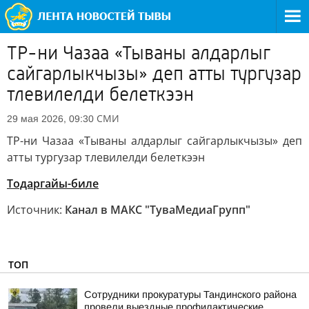
ТР-ни Чазаа «Тываны алдарлыг
сайгарлыкчызы» деп атты тургузар
тлевилелди белеткээн
СМИ
29 мая 2026, 09:30
ТР-ни Чазаа «Тываны алдарлыг сайгарлыкчызы» деп
атты тургузар тлевилелди белеткээн
Тодаргайы-биле
Источник:
Канал в МАКС "ТуваМедиаГрупп"
ТОП
Сотрудники прокуратуры Тандинского района
провели выездные профилактические