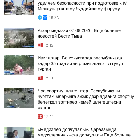
уделяем безопасности при подготовке к IV
Международному буддийскому форуму
15:23
Агаар медээзи 07.08.2026. Еще больше
новостей Вести Тыва
12:12
Изиг агаар. Бо хонуктарда республикада
кадар 35 градустан р изиг агаар туттунуп
турган
12:01
Чаа спортчу шлчгештер. Республиканы
чурттакчыларынга ажык дээр адаанга спортчу
белеткел эрттирер немей шлчгештерни
салган
12:04
«Медээлер допчулалы». Дараазында
медээлернин кыска допчулалы Еще больше