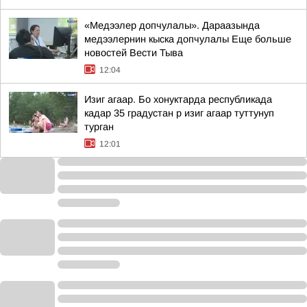
«Медээлер допчулалы». Дараазында
медээлернин кыска допчулалы Еще больше
новостей Вести Тыва
12:04
Изиг агаар. Бо хонуктарда республикада
кадар 35 градустан р изиг агаар туттунуп
турган
12:01