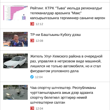
Рейтинг. КТРК "Тыва" июльда регионалдыг
телеканалдар аразынга "Макс"
капсырылгазынга тергииннер санынче кирген
12:12
ТР-ни Баштыыны Кубогу дээш
12:08
Житель Улуг-Хемского района в очередной
раз, управляя в нетрезвом виде машиной,
лишился не только автомобиля, но и стал
фигурантом уголовного дела
12:04
Чаа спортчу шлчгештер. Республиканы
чурттакчыларынга ажык дээр адаанга
спортчу белеткел эрттирер немей
шлчгештерни салган
12:04