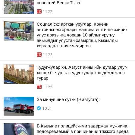
новостей Вести Тыва
11:22
Социал скс арткан уруглар. Крнени
автоинспекторлары машина иштинге эзирик
улус аразынга чораан 10 айлыг уругну
айыылдыг улустан хавыргаш, Кызылды
хоргаадал твнче чедирген
11:22
Тудугжулар хн. Август айны ийи дугаар улуг-
хннде бг чуртта тудугжулар хнн демдеглеп
турар
11:22
За минувшие сутки (9 августа):
10:54
В Кызыле полицейскими задержан мужчина,
подозреваемый в причинении тяжкого вреда