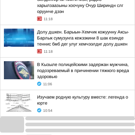
харылзаазыны хоочуну Очур Шириндн слг
оруунче дээн
11:18
Долу дшкен. Барыын-Хемчик кожуунну Аксы-
Барлык сумузунга кежээкини 8 шак езинде
теннис бмб дег улуг хемчээлдиг долу дшкен
11:18
В Кызыле полицейскими задержан мужчина,
подозреваемый в причинении тяжкого вреда
здоровью
11:06
Изучаем родную культуру вместе: легенда о
юрте
10:54