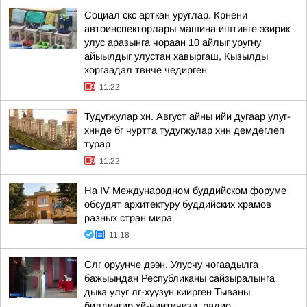
Социал скс арткан уруглар. Крнени
автоинспекторлары машина иштинге эзирик
улус аразынга чораан 10 айлыг уругну
айыылдыг улустан хавыргаш, Кызылды
хоргаадал твнче чедирген
11:22
Тудугжулар хн. Август айны ийи дугаар улуг-
хннде бг чуртта тудугжулар хнн демдеглеп
турар
11:22
На IV Международном буддийском форуме
обсудят архитектуру буддийских храмов
разных стран мира
11:18
Слг оруунче дээн. Улусчу чогаадылга
бажыындан Республиканы сайзыралынга
дыка улуг лг-хуузун киирген Тываны
билдингир хй-ниитичизи, радио