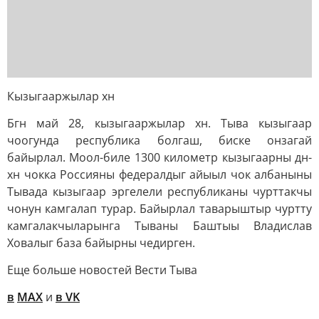
Кызыгааржылар хн
Бгн май 28, кызыгааржылар хн. Тыва кызыгаар
чоогунда республика болгаш, биске онзагай
байырлал. Моол-биле 1300 километр кызыгаарны дн-
хн чокка Россияны федералдыг айыыл чок албаныны
Тывада кызыгаар эргелели республиканы чурттакчы
чонун камгалап турар. Байырлал таварыштыр чуртту
камгалакчыларынга Тываны Баштыы Владислав
Ховалыг база байырны чедирген.
Еще больше новостей Вести Тыва
в
MAX
и
в VK