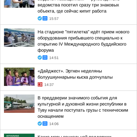
ведомства посетил сразу три знаковых
объекта, где сейчас кипит работа
15:57
На стадионе "пятилетка" идёт прием нового
оборудования прибывшего специально к
открытию IV Международного буддийского
форума
14:51
«Дайджест». Эрткен неделяны
болуушкуннарыны кыска допчулалы
14:37
В преддверии значимого события для
культурной и духовной жизни республики в
Туву начали поступать грузы с техническим
оснащением
14:06