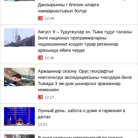
Данзырынны г-блезин оларга
хамаарыштырып болур
12:36
Август 9 – Тудугжулар хн. Тыва тудуг талазы-
биле национал программаларны
чедиишкинниг кседип турар регионнар
аразында ийиги черде
12:36
Аржааннар сезону. Орус географтыг
ниитилелди экспедициязыны тнелдери-биле
Тывада 3 эм-дом шынарлыг аржааннар
немешкен
12:27
Лунный день: забота о доме и гармония в
делах
12:01
В ходе утренних мероприятий по охране