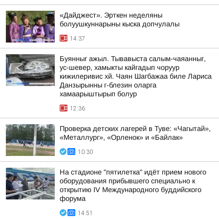
«Дайджест». Эрткен неделяны
болуушкуннарыны кыска допчулалы
14:37
Буянныг ажыл. Тывавыста салым-чаяанныг,
ус-шевер, хамыкты кайгадып чоруур
кижилеривис хй. Чаян Шагбажаа биле Лариса
Данзырынны г-блезин оларга
хамаарыштырып болур
12:36
Проверка детских лагерей в Туве: «Чагытай»,
«Металлург», «Орленок» и «Байлак»
10:30
На стадионе "пятилетка" идёт прием нового
оборудования прибывшего специально к
открытию IV Международного буддийского
форума
14:51