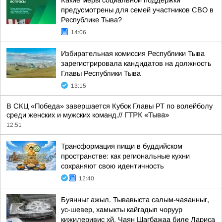
Какие меры социальной поддержки
предусмотрены для семей участников СВО в
Республике Тыва?
14:06
Избирательная комиссия Республики Тыва
зарегистрировала кандидатов на должность
Главы Республики Тыва
13:15
В СКЦ «Победа» завершается Кубок Главы РТ по волейболу
среди женских и мужских команд.//
ГТРК «Тыва»
12:51
Трансформация пищи в буддийском
пространстве: как региональные кухни
сохраняют свою идентичность
12:40
Буянныг ажыл. Тывавыста салым-чаяанныг,
ус-шевер, хамыкты кайгадып чоруур
кижилеривис хй. Чаян Шагбажаа биле Лариса