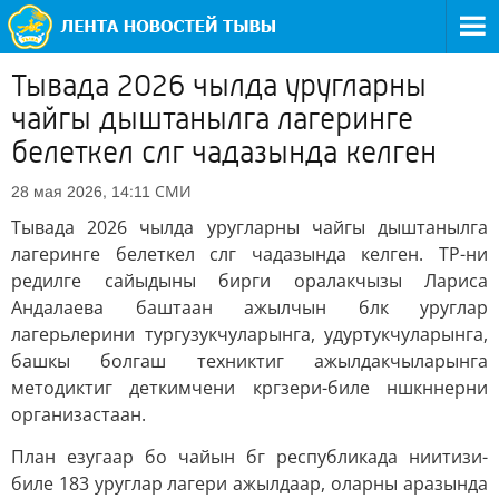
Тывада 2026 чылда уругларны
чайгы дыштанылга лагеринге
белеткел слг чадазында келген
СМИ
28 мая 2026, 14:11
Тывада 2026 чылда уругларны чайгы дыштанылга
лагеринге белеткел слг чадазында келген. ТР-ни
редилге сайыдыны бирги оралакчызы Лариса
Андалаева баштаан ажылчын блк уруглар
лагерьлерини тургузукчуларынга, удуртукчуларынга,
башкы болгаш техниктиг ажылдакчыларынга
методиктиг деткимчени кргзери-биле ншкннерни
организастаан.
План езугаар бо чайын бг республикада ниитизи-
биле 183 уруглар лагери ажылдаар, оларны аразында