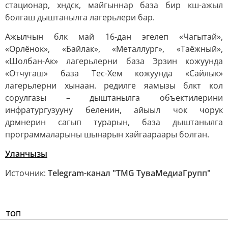
стационар, хндск, майгыннар база бир кш-ажыл
болгаш дыштанылга лагерьлери бар.
Ажылчын блк май 16-дан эгелеп «Чагытай»,
«Орлёнок», «Байлак», «Металлург», «Таёжный»,
«Шолбан-Ак» лагерьлерни база Эрзин кожуунда
«Отчугаш» база Тес-Хем кожуунда «Сайлык»
лагерьлерни хынаан. редилге яамызы блкт кол
сорулгазы – дыштанылга объектилерини
инфратургузууну беленин, айыыл чок чорук
дрмнерин сагып турарын, база дыштанылга
программаларыны шынарын хайгаараары болган.
Уланчызы
Источник:
Telegram-канал "TMG ТуваМедиаГрупп"
ТОП