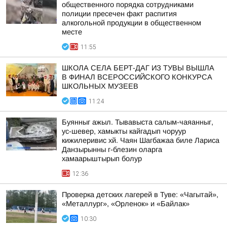
общественного порядка сотрудниками
полиции пресечен факт распития
алкогольной продукции в общественном
месте
11:55
ШКОЛА СЕЛА БЕРТ-ДАГ ИЗ ТУВЫ ВЫШЛА
В ФИНАЛ ВСЕРОССИЙСКОГО КОНКУРСА
ШКОЛЬНЫХ МУЗЕЕВ
11:24
Буянныг ажыл. Тывавыста салым-чаяанныг,
ус-шевер, хамыкты кайгадып чоруур
кижилеривис хй. Чаян Шагбажаа биле Лариса
Данзырынны г-блезин оларга
хамаарыштырып болур
12:36
Проверка детских лагерей в Туве: «Чагытай»,
«Металлург», «Орленок» и «Байлак»
10:30