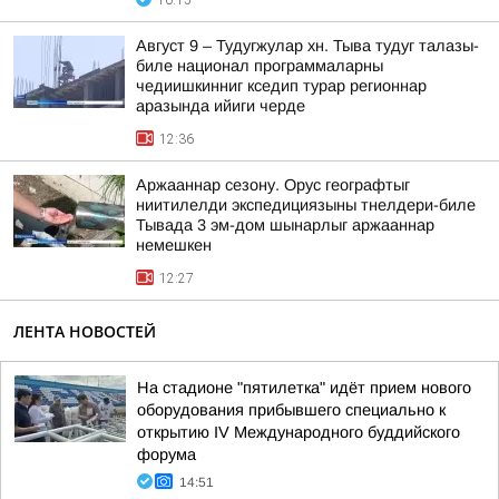
10:15
Август 9 – Тудугжулар хн. Тыва тудуг талазы-
биле национал программаларны
чедиишкинниг кседип турар регионнар
аразында ийиги черде
12:36
Аржааннар сезону. Орус географтыг
ниитилелди экспедициязыны тнелдери-биле
Тывада 3 эм-дом шынарлыг аржааннар
немешкен
12:27
ЛЕНТА НОВОСТЕЙ
На стадионе "пятилетка" идёт прием нового
оборудования прибывшего специально к
открытию IV Международного буддийского
форума
14:51