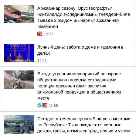
Аржааннар сезону. Орус географтыг
ниитилелди экспедициязыны тнелдери-биле
Тывада 3 эм-дом шынарлыг аржааннар
немешкен
12:27
Лунный день: забота о доме и гармония в
делах
12:01
В ходе утренних мероприятий по охране
общественного порядка сотрудниками
полиции пресечен факт распития
алкогольной продукции в общественном
месте
11:55
Сегодня в течении суток и 9 августа местами
по Республике Тыва ожидаются сильные
дожди, грозы, возможен град, ночью и утром