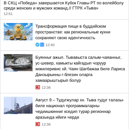
В СКЦ «Победа» завершается Кубок Главы РТ по волейболу
среди женских и мужских команд.//
ГТРК «Тыва»
12:51
Трансформация пищи в буддийском
пространстве: как региональные кухни
сохраняют свою идентичность
12:40
Буянныг ажыл. Тывавыста салым-чаяанныг,
ус-шевер, хамыкты кайгадып чоруур
кижилеривис хй. Чаян Шагбажаа биле Лариса
Данзырынны г-блезин оларга
хамаарыштырып болур
12:36
Август 9 – Тудугжулар хн. Тыва тудуг талазы-
биле национал программаларны
чедиишкинниг кседип турар регионнар
аразында ийиги черде
12:36