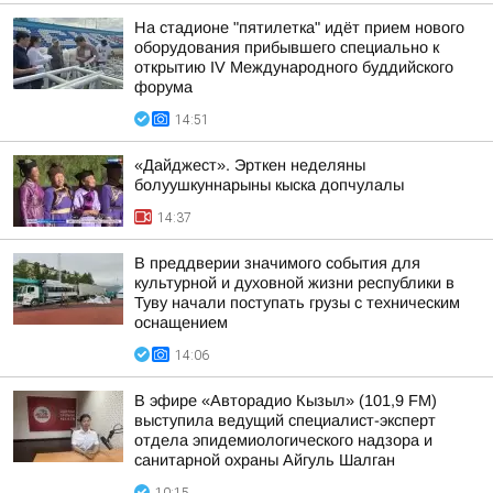
На стадионе "пятилетка" идёт прием нового
оборудования прибывшего специально к
открытию IV Международного буддийского
форума
14:51
«Дайджест». Эрткен неделяны
болуушкуннарыны кыска допчулалы
14:37
В преддверии значимого события для
культурной и духовной жизни республики в
Туву начали поступать грузы с техническим
оснащением
14:06
В эфире «Авторадио Кызыл» (101,9 FM)
выступила ведущий специалист-эксперт
отдела эпидемиологического надзора и
санитарной охраны Айгуль Шалган