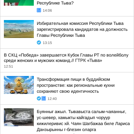
Республике Тыва?
14:06
Избирательная комиссия Республики Тыва
зарегистрировала кандидатов на должность
Главы Республики Тыва
13:15
В СКЦ «Победа» завершается Кубок Главы РТ по волейболу
среди женских и мужских команд.//
ГТРК «Тыва»
12:51
Трансформация пищи в буддийском
пространстве: как региональные кухни
сохраняют свою идентичность
12:40
Буянныг ажыл. Тывавыста салым-чаяанныг,
ус-шевер, хамыкты кайгадып чоруур
кижилеривис хй. Чаян Шагбажаа биле Лариса
Данзырынны г-блезин оларга