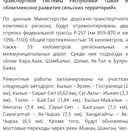
транспортной системы Республики Тыва» и
«Комплексное развитие сельских территорий».
По данным Министерства дорожно-транспортного
комплекса региона, будут отремонтированы два
отрезка федеральной трассы Р-257 (км 859–870 и км
1096–1103) общей протяжённостью 18 километров, а
также 59 километров региональных и
межмуниципальных дорог. Среди них подъезды к
сёлам Кара-Хаак, Шамбалыг, Шеми, Ак-Тал и Булун-
Бажы.
Ремонтные работы запланированы на участках
следующих автодорог: Кызыл – Эрзин – Госграница (2
км), Кызыл – Сарыг-Сеп (0,62 км), Суг-Аксы – Ишкин (3,3
км), Тээли – Бай-Тал (1,84 км), Кызыл-Мажалык –
Аянгаты (7,4 км), Сарыг-Сеп – Балгазын (7,5 км),
Самагалтай – Ак-Чыраа (7,5 км), Хандагайты – Ак-
Чыраа (6,5 км). Кроме того, будут обновлены
мостовые переходы через реки Абакан, Шанган, Чес-