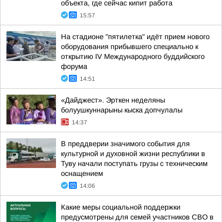
объекта, где сейчас кипит работа
15:57
На стадионе "пятилетка" идёт прием нового
оборудования прибывшего специально к
открытию IV Международного буддийского
форума
14:51
«Дайджест». Эрткен неделяны
болуушкуннарыны кыска допчулалы
14:37
В преддверии значимого события для
культурной и духовной жизни республики в
Туву начали поступать грузы с техническим
оснащением
14:06
Какие меры социальной поддержки
предусмотрены для семей участников СВО в