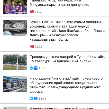
«Дайджест». Эрткен неделяны
болуушкуннарыны кыска допчулалы
14:37
Буянныг ажыл. Тывавыста салым-чаяанныг,
ус-шевер, хамыкты кайгадып чоруур
кижилеривис хй. Чаян Шагбажаа биле Лариса
Данзырынны г-блезин оларга
хамаарыштырып болур
12:36
Проверка детских лагерей в Туве: «Чагытай»,
«Металлург», «Орленок» и «Байлак»
10:30
На стадионе "пятилетка" идёт прием нового
оборудования прибывшего специально к
открытию IV Международного буддийского
форума
14:51
В преддверии значимого события для