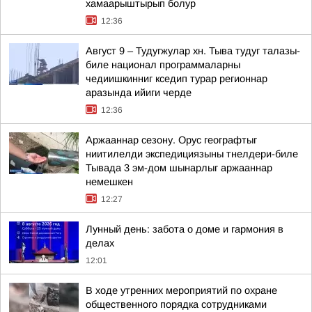
хамаарыштырып болур
12:36
Август 9 – Тудугжулар хн. Тыва тудуг талазы-
биле национал программаларны
чедиишкинниг кседип турар регионнар
аразында ийиги черде
12:36
Аржааннар сезону. Орус географтыг
ниитилелди экспедициязыны тнелдери-биле
Тывада 3 эм-дом шынарлыг аржааннар
немешкен
12:27
Лунный день: забота о доме и гармония в
делах
12:01
В ходе утренних мероприятий по охране
общественного порядка сотрудниками