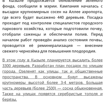
В Кызыле продолжается обновление зелёного
фонда, сообщили в мэрии. Кампания началась с
высадки крупномерных сосен на Аллее аэропорта,
где всего будет высажено 440 деревьев. Посадка
проходит под контролем специалистов городского
паркового хозяйства, которые подготовили почву,
отобрали саженцы и обеспечили полив. Перед
началом работ проведён анализ состояния почвы,
проводится её реминерализация — внесение
свежего чернозёма для повышения плодородия.
В этом году в Кызыле планируется высадить более
3300 деревьев. Разработан план посадок по улицам
города. Озеленят как улицы, так и общественные
пространства. В основном будут высажены
крупномеры высотой более 3-4 метров. Большая
часть деревьев (более 2500) — сосна обыкновенная.
Также на улицах появятся серебристые тополя и
берёзы.