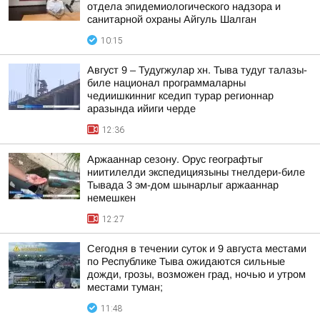
отдела эпидемиологического надзора и
санитарной охраны Айгуль Шалган
10:15
Август 9 – Тудугжулар хн. Тыва тудуг талазы-
биле национал программаларны
чедиишкинниг кседип турар регионнар
аразында ийиги черде
12:36
Аржааннар сезону. Орус географтыг
ниитилелди экспедициязыны тнелдери-биле
Тывада 3 эм-дом шынарлыг аржааннар
немешкен
12:27
Сегодня в течении суток и 9 августа местами
по Республике Тыва ожидаются сильные
дожди, грозы, возможен град, ночью и утром
местами туман;
11:48