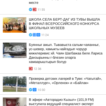
месте
11:55
ШКОЛА СЕЛА БЕРТ-ДАГ ИЗ ТУВЫ ВЫШЛА
В ФИНАЛ ВСЕРОССИЙСКОГО КОНКУРСА
ШКОЛЬНЫХ МУЗЕЕВ
11:24
Буянныг ажыл. Тывавыста салым-чаяанныг,
ус-шевер, хамыкты кайгадып чоруур
кижилеривис хй. Чаян Шагбажаа биле Лариса
Данзырынны г-блезин оларга
хамаарыштырып болур
12:36
Проверка детских лагерей в Туве: «Чагытай»,
«Металлург», «Орленок» и «Байлак»
10:30
В эфире «Авторадио Кызыл» (101,9 FM)
выступила ведущий специалист-эксперт