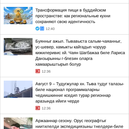
Трансформация пищи в буддийском
пространстве: как региональные кухни
сохраняют свою идентичность
12:40
Буянныг ажыл. Тывавыста салым-чаяанныг,
ус-шевер, хамыкты кайгадып чоруур
кижилеривис хй. Чаян Шагбажаа биле Лариса
Данзырынны г-блезин оларга
хамаарыштырып болур
12:36
Август 9 – Тудугжулар хн. Тыва тудуг талазы-
биле национал программаларны
чедиишкинниг кседип турар регионнар
аразында ийиги черде
12:36
Аржааннар сезону. Орус географтыг
ниитилелди экспедициязыны тнелдери-биле