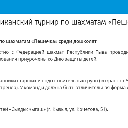
ликанский турнир по шахматам «Пе
р по шахматам «Пешечка» среди дошколят
стно с Федерацией шахмат Республики Тыва провод
нования приурочены ко Дню защиты детей.
ники старших и подготовительных групп (возраст от 5
ь (тренер). У команды должна быть отличительная форма 
ей «Сылдысчыгаш» (г. Кызыл, ул. Кочетова, 51).