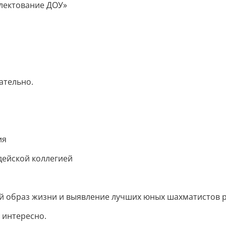
плектование ДОУ»
ательно.
ия
удейской коллегией
ый образ жизни и выявление лучших юных шахматистов 
 интересно.