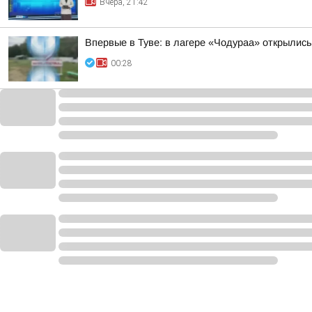
Вчера, 21:42
Впервые в Туве: в лагере «Чодураа» открылис
00:28