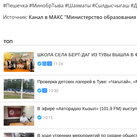
#Пешечка #МинобрТыва #Шахматы #Сылдысчыгаш #Д
Источник:
Канал в МАКС "Министерство образования
ТОП
ШКОЛА СЕЛА БЕРТ-ДАГ ИЗ ТУВЫ ВЫШЛА 
11:24
Проверка детских лагерей в Туве: «Чагытай», 
10:30
В эфире «Авторадио Кызыл» (101,9 FM) выступ
10:15
В ходе утренних мероприятий по охране общес