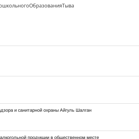
ошкольногоОбразованияТыва
адзора и санитарной охраны Айгуль Шалган
 алкогольной продукции в общественном месте