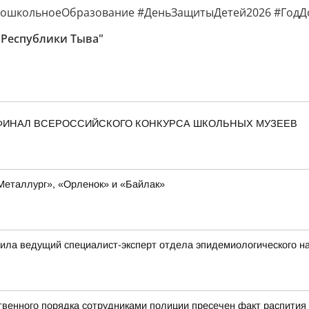
ошкольноеОбразование #ДеньЗащитыДетей2026 #ГодД
 Республики Тыва"
В ФИНАЛ ВСЕРОССИЙСКОГО КОНКУРСА ШКОЛЬНЫХ МУЗЕЕВ
«Металлург», «Орленок» и «Байлак»
ила ведущий специалист-эксперт отдела эпидемиологического н
твенного порядка сотрудниками полиции пресечен факт распития