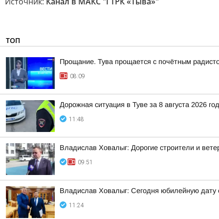
Источник:
Канал в МАКС "ГТРК «Тыва»"
ТОП
Прощание. Тува прощается с почётным радист
08:09
Дорожная ситуация в Туве за 8 августа 2026 го
11:48
Владислав Ховалыг: Дорогие строители и вет
09:51
Владислав Ховалыг: Сегодня юбилейную дату
11:24