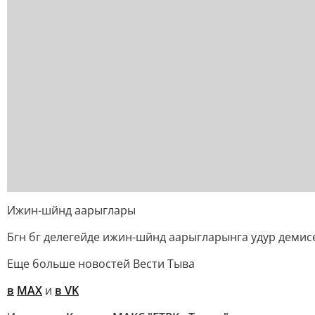
Ижин-шйнд аарыглары
Бгн бг делегейде ижин-шйнд аарыгларынга удур демис
Еще больше новостей Вести Тыва
в
MAX
и
в VK