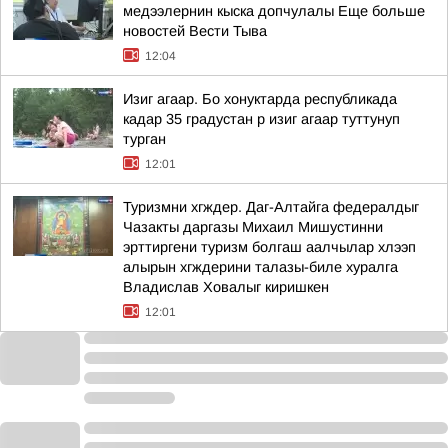
медээлернин кыска допчулалы Еще больше
новостей Вести Тыва
12:04
Изиг агаар. Бо хонуктарда республикада
кадар 35 градустан р изиг агаар туттунуп
турган
12:01
Туризмни хгждер. Даг-Алтайга федералдыг
Чазакты даргазы Михаил Мишустинни
эрттиргени туризм болгаш аалчылар хлээп
алырын хгждерини талазы-биле хуралга
Владислав Ховалыг киришкен
12:01