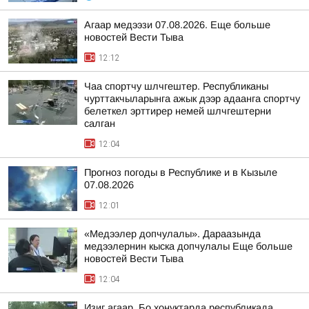
Агаар медээзи 07.08.2026. Еще больше
новостей Вести Тыва
12:12
Чаа спортчу шлчгештер. Республиканы
чурттакчыларынга ажык дээр адаанга спортчу
белеткел эрттирер немей шлчгештерни
салган
12:04
Прогноз погоды в Республике и в Кызыле
07.08.2026
12:01
«Медээлер допчулалы». Дараазында
медээлернин кыска допчулалы Еще больше
новостей Вести Тыва
12:04
Изиг агаар. Бо хонуктарда республикада