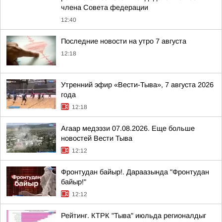
члена Совета федерации
12:40
Последние новости на утро 7 августа
12:18
Утренний эфир «Вести-Тыва», 7 августа 2026
года
12:18
Агаар медээзи 07.08.2026. Еще больше
новостей Вести Тыва
12:12
Фронтудан байыр!. Дараазында "Фронтудан
байыр!"
12:12
Рейтинг. КТРК "Тыва" июльда регионалдыг