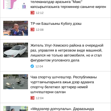
телеканалдар аразынга "Макс"
капсырылгазынга тергииннер санынче кирген
12:12
ТР-ни Баштыыны Кубогу дээш
12:08
Житель Улуг-Хемского района в очередной
раз, управляя в нетрезвом виде машиной,
лишился не только автомобиля, но и стал
фигурантом уголовного дела
12:04
Чаа спортчу шлчгештер. Республиканы
чурттакчыларынга ажык дээр адаанга
спортчу белеткел эрттирер немей
шлчгештерни салган
12:04
«Медээлер допчулалы». Дараазында