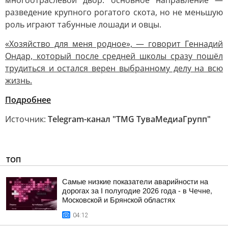
многоотраслевой двор: основное направление —
разведение крупного рогатого скота, но не меньшую
роль играют табунные лошади и овцы.
«Хозяйство для меня родное», — говорит Геннадий
Ондар, который после средней школы сразу пошёл
трудиться и остался верен выбранному делу на всю
жизнь.
Подробнее
Источник:
Telegram-канал "TMG ТуваМедиаГрупп"
ТОП
Самые низкие показатели аварийности на
дорогах за I полугодие 2026 года - в Чечне,
Московской и Брянской областях
04:12