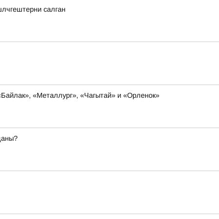
шлчгештерни салган
«Байлак», «Металлург», «Чагытай» и «Орленок»
даны?