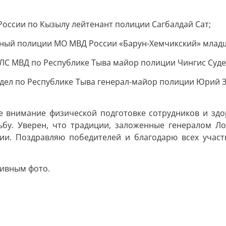
ссии по Кызылу лейтенант полиции Сагбалдай Сат;
ный полиции МО МВД России «Барун-Хемчикский» младш
ЛС МВД по Республике Тыва майор полиции Чингис Суде
ел по Республике Тыва генерал-майор полиции Юрий За
е внимание физической подготовке сотрудников и здор
бу. Уверен, что традиции, заложенные генералом Ло
ии. Поздравляю победителей и благодарю всех участ
ивным фото.