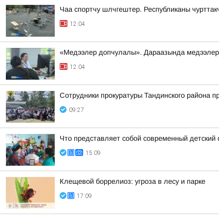
Чаа спортчу шлчгештер. Республиканы чурттак
12:04
«Медээлер допчулалы». Дараазында медээлер
12:04
Сотрудники прокуратуры Тандинского района п
09:27
Что представляет собой современный детский 
15:09
Клещевой боррелиоз: угроза в лесу и парке
17:09