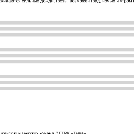
ожидаются сильные дожди, грозы, возможен град, ночью и утром 
женских и мужских команд.//
ГТРК «Тыва»