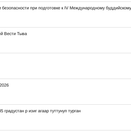
 безопасности при подготовке к IV Международному буддийском
ей Вести Тыва
.2026
5 градустан р изиг агаар туттунуп турган