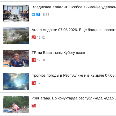
Владислав Ховалыг: Особое внимание уделяем
15:23
Агаар медээзи 07.08.2026. Еще больше новост
12:12
ТР-ни Баштыыны Кубогу дээш
12:08
Прогноз погоды в Республике и в Кызыле 07.08
12:01
Изиг агаар. Бо хонуктарда республикада кадар 3
12:01