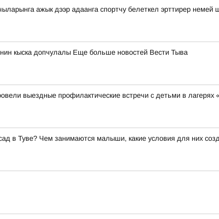
чыларынга ажык дээр адаанга спортчу белеткел эрттирер немей 
нин кыска допчулалы Еще больше новостей Вести Тыва
ровели выездные профилактические встречи с детьми в лагерях 
сад в Туве? Чем занимаются малыши, какие условия для них соз