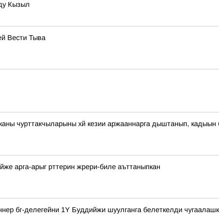
оду Кызыл
ей Вести Тыва
иканы чурттакчыларыны хй кезии аржааннарга дыштанып, кадыы
айже арга-арыг рттерин жрери-биле аъттаныпкан
ннер бг-делегейни 1Y Буддийжи шуулганга белеткелди чугаалаш