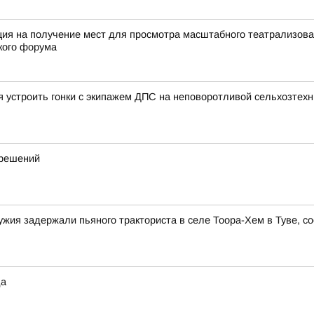
ация на получение мест для просмотра масштабного театрализов
кого форума
я устроить гонки с экипажем ДПС на неповоротливой сельхозтехн
 решений
жия задержали пьяного тракториста в селе Тоора-Хем в Туве, 
да