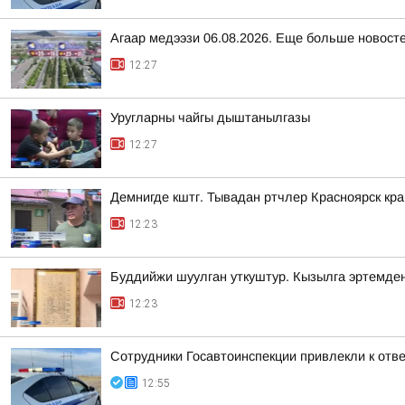
Агаар медээзи 06.08.2026. Еще больше новост
12:27
Уругларны чайгы дыштанылгазы
12:27
Демнигде кштг. Тывадан ртчлер Красноярск кр
12:23
Буддийжи шуулган уткуштур. Кызылга эртемде
12:23
Сотрудники Госавтоинспекции привлекли к отв
12:55