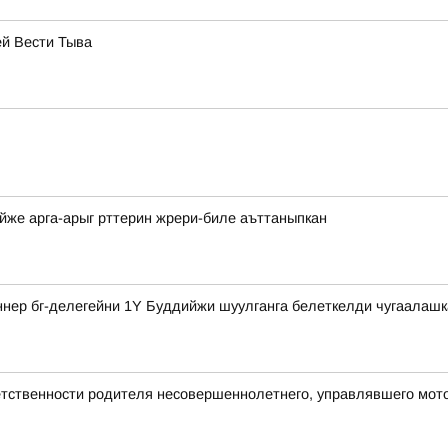
ей Вести Тыва
айже арга-арыг рттерин жрери-биле аъттаныпкан
ннер бг-делегейни 1Y Буддийжи шуулганга белеткелди чугаалашк
етственности родителя несовершеннолетнего, управлявшего мот