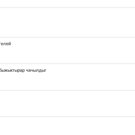
телей
 быжыктырар чачылдыг