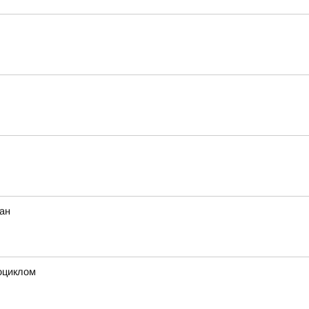
ан
оциклом