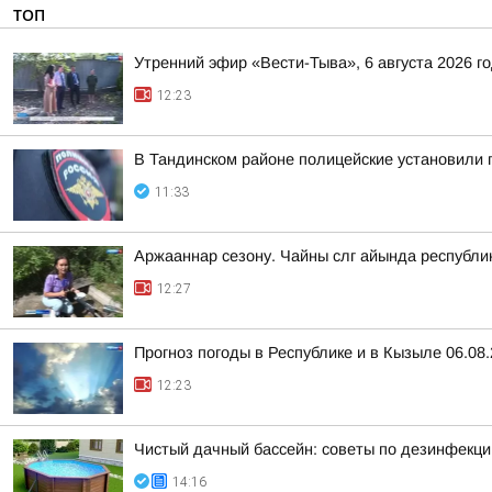
ТОП
Утренний эфир «Вести-Тыва», 6 августа 2026 г
12:23
В Тандинском районе полицейские установили 
11:33
Аржааннар сезону. Чайны слг айында республ
12:27
Прогноз погоды в Республике и в Кызыле 06.08
12:23
Чистый дачный бассейн: советы по дезинфекци
14:16