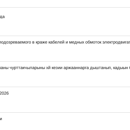
ода
подозреваемого в краже кабелей и медных обмоток электродвига
иканы чурттакчыларыны хй кезии аржааннарга дыштанып, кадыын
.2026
и