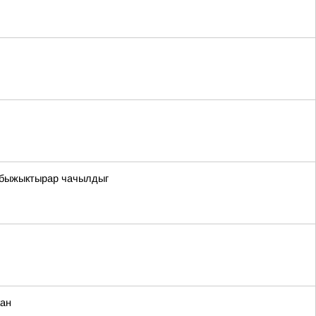
н быжыктырар чачылдыг
кан