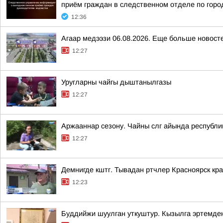
приём граждан в следственном отделе по гор
12:36
Агаар медээзи 06.08.2026. Еще больше новост
12:27
Уругларны чайгы дыштанылгазы
12:27
Аржааннар сезону. Чайны слг айында республ
12:27
Демнигде кштг. Тывадан ртчлер Красноярск кр
12:23
Буддийжи шуулган уткуштур. Кызылга эртемде