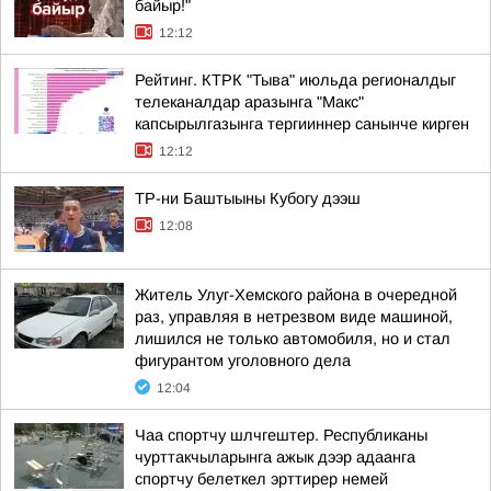
байыр!"
12:12
Рейтинг. КТРК "Тыва" июльда регионалдыг
телеканалдар аразынга "Макс"
капсырылгазынга тергииннер санынче кирген
12:12
ТР-ни Баштыыны Кубогу дээш
12:08
Житель Улуг-Хемского района в очередной
раз, управляя в нетрезвом виде машиной,
лишился не только автомобиля, но и стал
фигурантом уголовного дела
12:04
Чаа спортчу шлчгештер. Республиканы
чурттакчыларынга ажык дээр адаанга
спортчу белеткел эрттирер немей