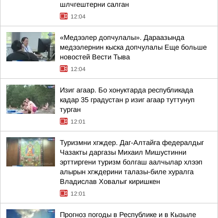
шлчгештерни салган
12:04
«Медээлер допчулалы». Дараазында
медээлернин кыска допчулалы Еще больше
новостей Вести Тыва
12:04
Изиг агаар. Бо хонуктарда республикада
кадар 35 градустан р изиг агаар туттунуп
турган
12:01
Туризмни хгждер. Даг-Алтайга федералдыг
Чазакты даргазы Михаил Мишустинни
эрттиргени туризм болгаш аалчылар хлээп
алырын хгждерини талазы-биле хуралга
Владислав Ховалыг киришкен
12:01
Прогноз погоды в Республике и в Кызыле