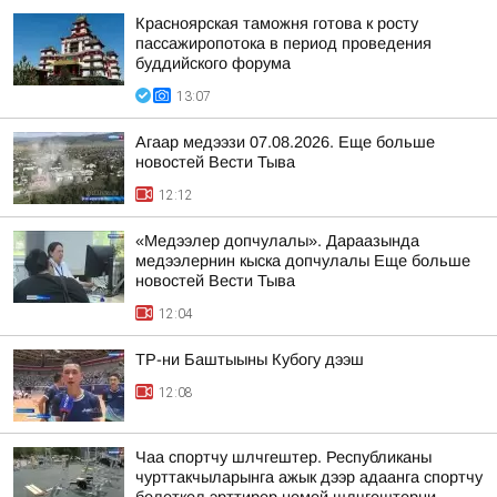
Красноярская таможня готова к росту
пассажиропотока в период проведения
буддийского форума
13:07
Агаар медээзи 07.08.2026. Еще больше
новостей Вести Тыва
12:12
«Медээлер допчулалы». Дараазында
медээлернин кыска допчулалы Еще больше
новостей Вести Тыва
12:04
ТР-ни Баштыыны Кубогу дээш
12:08
Чаа спортчу шлчгештер. Республиканы
чурттакчыларынга ажык дээр адаанга спортчу