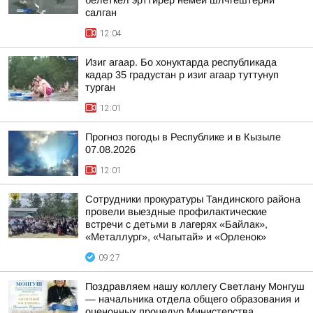
белеткел эрттирер немей шлчгештерни
салган
12:04
Изиг агаар. Бо хонуктарда республикада
кадар 35 градустан р изиг агаар туттунуп
турган
12:01
Прогноз погоды в Республике и в Кызыле
07.08.2026
12:01
Сотрудники прокуратуры Тандинского района
провели выездные профилактические
встречи с детьми в лагерях «Байлак»,
«Металлург», «Чагытай» и «Орленок»
09:27
Поздравляем нашу коллегу Светлану Монгуш
— начальника отдела общего образования и
оценочных процедур Министерства