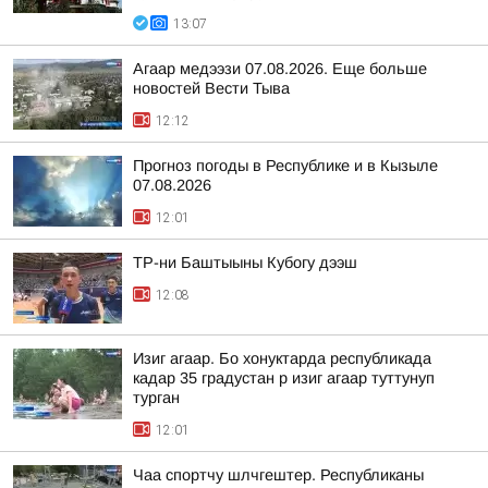
13:07
Агаар медээзи 07.08.2026. Еще больше
новостей Вести Тыва
12:12
Прогноз погоды в Республике и в Кызыле
07.08.2026
12:01
ТР-ни Баштыыны Кубогу дээш
12:08
Изиг агаар. Бо хонуктарда республикада
кадар 35 градустан р изиг агаар туттунуп
турган
12:01
Чаа спортчу шлчгештер. Республиканы