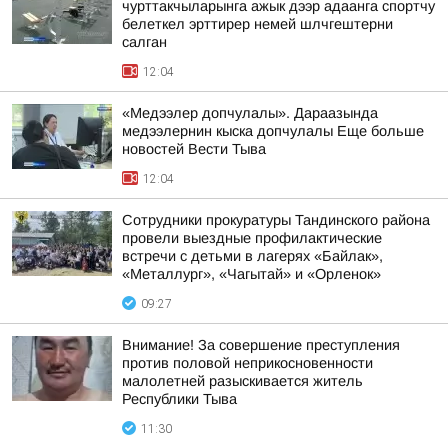
чурттакчыларынга ажык дээр адаанга спортчу
белеткел эрттирер немей шлчгештерни
салган
12:04
«Медээлер допчулалы». Дараазында
медээлернин кыска допчулалы Еще больше
новостей Вести Тыва
12:04
Сотрудники прокуратуры Тандинского района
провели выездные профилактические
встречи с детьми в лагерях «Байлак»,
«Металлург», «Чагытай» и «Орленок»
09:27
Внимание! За совершение преступления
против половой неприкосновенности
малолетней разыскивается житель
Республики Тыва
11:30