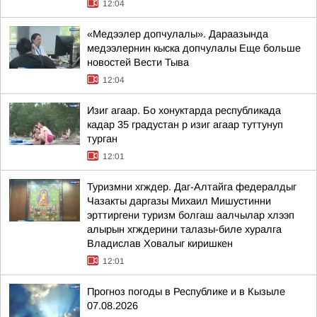
12:04
«Медээлер допчулалы». Дараазында
медээлернин кыска допчулалы Еще больше
новостей Вести Тыва
12:04
Изиг агаар. Бо хонуктарда республикада
кадар 35 градустан р изиг агаар туттунуп
турган
12:01
Туризмни хгждер. Даг-Алтайга федералдыг
Чазакты даргазы Михаил Мишустинни
эрттиргени туризм болгаш аалчылар хлээп
алырын хгждерини талазы-биле хуралга
Владислав Ховалыг киришкен
12:01
Прогноз погоды в Республике и в Кызыле
07.08.2026