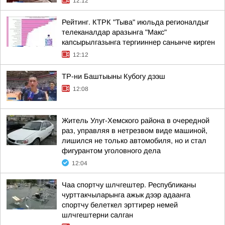
12:12
Рейтинг. КТРК "Тыва" июльда регионалдыг
телеканалдар аразынга "Макс"
капсырылгазынга тергииннер санынче кирген
12:12
ТР-ни Баштыыны Кубогу дээш
12:08
Житель Улуг-Хемского района в очередной
раз, управляя в нетрезвом виде машиной,
лишился не только автомобиля, но и стал
фигурантом уголовного дела
12:04
Чаа спортчу шлчгештер. Республиканы
чурттакчыларынга ажык дээр адаанга
спортчу белеткел эрттирер немей
шлчгештерни салган