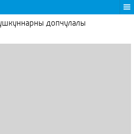
уушкуннарны допчулалы