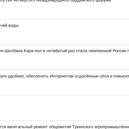
 гостей четвёртого Международного буддийского форума
ячей воды
н-Шолбана Кара-оол в четвёртый раз стала чемпионкой России 
слуги удобнее, обеспечить Интернетом отдалённые сёла и повыси
ется капитальный ремонт общежития Тувинского агропромышленн