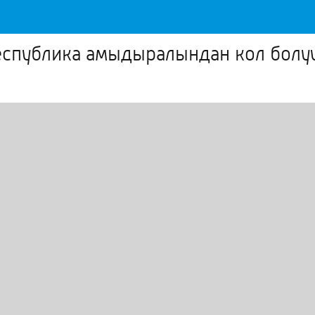
республика амыдыралындан кол бол