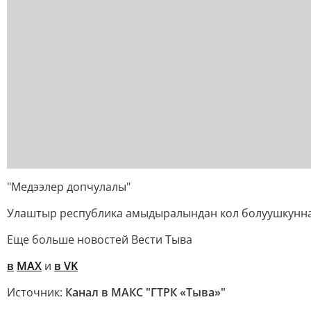
"Медээлер допчулалы"
Улаштыр республика амыдыралындан кол болуушкунн
Еще больше новостей Вести Тыва
в
MAX
и
в VK
Источник:
Канал в МАКС "ГТРК «Тыва»"